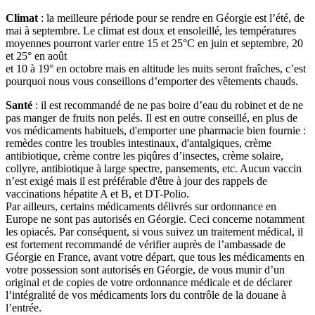
Climat
: la meilleure période pour se rendre en Géorgie est l’été, de
mai à septembre. Le climat est doux et ensoleillé, les températures
moyennes pourront varier entre 15 et 25°C en juin et septembre, 20
et 25° en août
et 10 à 19° en octobre mais en altitude les nuits seront fraîches, c’est
pourquoi nous vous conseillons d’emporter des vêtements chauds.
Santé
: il est recommandé de ne pas boire d’eau du robinet et de ne
pas manger de fruits non pelés. Il est en outre conseillé, en plus de
vos médicaments habituels, d'emporter une pharmacie bien fournie :
remèdes contre les troubles intestinaux, d'antalgiques, crème
antibiotique, crème contre les piqûres d’insectes, crème solaire,
collyre, antibiotique à large spectre, pansements, etc. Aucun vaccin
n’est exigé mais il est préférable d'être à jour des rappels de
vaccinations hépatite A et B, et DT-Polio.
Par ailleurs, certains médicaments délivrés sur ordonnance en
Europe ne sont pas autorisés en Géorgie. Ceci concerne notamment
les opiacés. Par conséquent, si vous suivez un traitement médical, il
est fortement recommandé de vérifier auprès de l’ambassade de
Géorgie en France, avant votre départ, que tous les médicaments en
votre possession sont autorisés en Géorgie, de vous munir d’un
original et de copies de votre ordonnance médicale et de déclarer
l’intégralité de vos médicaments lors du contrôle de la douane à
l’entrée.