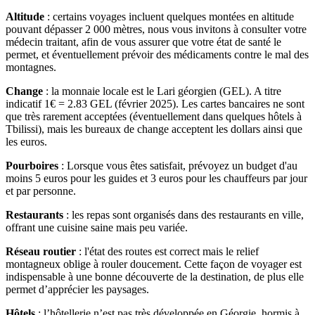
Altitude
: certains voyages incluent quelques montées en altitude
pouvant dépasser 2 000 mètres, nous vous invitons à consulter votre
médecin traitant, afin de vous assurer que votre état de santé le
permet, et éventuellement prévoir des médicaments contre le mal des
montagnes.
Change
: la monnaie locale est le Lari géorgien (GEL). A titre
indicatif 1€ = 2.83 GEL (février 2025). Les cartes bancaires ne sont
que très rarement acceptées (éventuellement dans quelques hôtels à
Tbilissi), mais les bureaux de change acceptent les dollars ainsi que
les euros.
Pourboires
: Lorsque vous êtes satisfait, prévoyez un budget d'au
moins 5 euros pour les guides et 3 euros pour les chauffeurs par jour
et par personne.
Restaurants
: les repas sont organisés dans des restaurants en ville,
offrant une cuisine saine mais peu variée.
Réseau routier
: l'état des routes est correct mais le relief
montagneux oblige à rouler doucement. Cette façon de voyager est
indispensable à une bonne découverte de la destination, de plus elle
permet d’apprécier les paysages.
Hôtels
: l’hôtellerie n’est pas très développée en Géorgie, hormis à