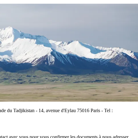
ssade du Tadjikistan - 14, avenue d'Eylau 75016 Paris - Tel :
contact avec vous pour vous confirmer les documents à nous adresser