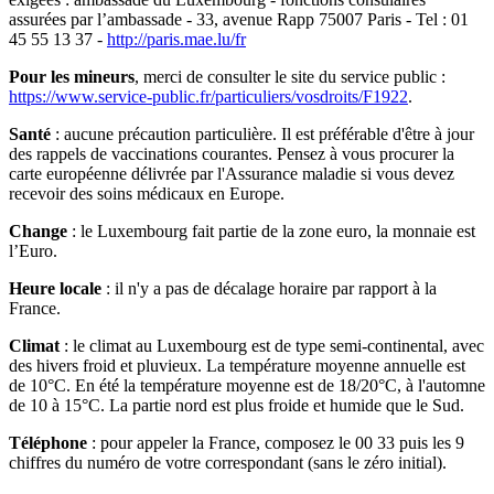
assurées par l’ambassade - 33, avenue Rapp 75007 Paris - Tel : 01
45 55 13 37 -
http://paris.mae.lu/fr
Pour les mineurs
, merci de consulter le site du service public :
https://www.service-public.fr/particuliers/vosdroits/F1922
.
Santé
: aucune précaution particulière. Il est préférable d'être à jour
des rappels de vaccinations courantes. Pensez à vous procurer la
carte européenne délivrée par l'Assurance maladie si vous devez
recevoir des soins médicaux en Europe.
Change
: le Luxembourg fait partie de la zone euro, la monnaie est
l’Euro.
Heure locale
: il n'y a pas de décalage horaire par rapport à la
France.
Climat
: le climat au Luxembourg est de type semi-continental, avec
des hivers froid et pluvieux. La température moyenne annuelle est
de 10°C. En été la température moyenne est de 18/20°C, à l'automne
de 10 à 15°C. La partie nord est plus froide et humide que le Sud.
Téléphone
: pour appeler la France, composez le 00 33 puis les 9
chiffres du numéro de votre correspondant (sans le zéro initial).