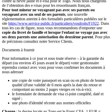
contre la fièvre jaune et e-visa pour le Togo. Nous nous chargeons
de l’obtention des e-visas pour les ressortissants français.
Pour tout mineur ne voyageant pas avec ses parents ou
voyageant avec un seul de ses parents
, une nouvelle
réglementation astreint à des formalités particulières publiées sur le
site
https://www.service-public.fr/particuliers/vosdroits/F1922
. Dans
tous les cas de figure, nous vous recommandons d'emporter une
copie du livret de famille et lorsque l'enfant ne voyage pas avec
ses deux parents une autorisation du deuxième parent
. Pour plus
de précisions consultez notre Service Clients.
Documents à fournir
Pour information à ce jour et sous toute réserve – à la garantie du
départ (ou environ 45 jours avant le départ) votre gestionnaire
reprendra contact avec vous pour vous confirmer les documents à
nous adresser
une copie de votre passeport en scan ou en photo de bonne
qualité (d'une validité de 6 mois après la date du retour et
comportant au moins 2 pages vierges en vis-à-vis);
le formulaire de demande de visa ci-joint complété, daté et
signé ;
une photo d'identité récente aux normes officielles
Change
: la devise locale au Togo est le Franc CFA. 1 EUR =