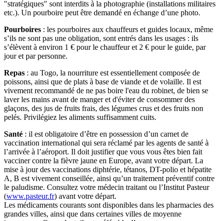
"stratégiques" sont interdits à la photographie (installations militaires
etc.). Un pourboire peut être demandé en échange d’une photo.
Pourboires
: les pourboires aux chauffeurs et guides locaux, même
s’ils ne sont pas une obligation, sont entrés dans les usages : ils
s’élèvent à environ 1 € pour le chauffeur et 2 € pour le guide, par
jour et par personne.
Repas
: au Togo, la nourriture est essentiellement composée de
poissons, ainsi que de plats à base de viande et de volaille. Il est
vivement recommandé de ne pas boire l'eau du robinet, de bien se
laver les mains avant de manger et d'éviter de consommer des
glaçons, des jus de fruits frais, des légumes crus et des fruits non
pelés. Privilégiez les aliments suffisamment cuits.
Santé
: il est obligatoire d’être en possession d’un carnet de
vaccination international qui sera réclamé par les agents de santé à
l’arrivée à l’aéroport. Il doit justifier que vous vous êtes bien fait
vacciner contre la fièvre jaune en Europe, avant votre départ. La
mise à jour des vaccinations diphtérie, tétanos, DT-polio et hépatite
A, B est vivement conseillée, ainsi qu’un traitement préventif contre
le paludisme. Consultez votre médecin traitant ou l’Institut Pasteur
(
www.pasteur.fr
) avant votre départ.
Les médicaments courants sont disponibles dans les pharmacies des
grandes villes, ainsi que dans certaines villes de moyenne