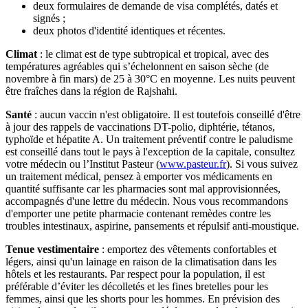
deux formulaires de demande de visa complétés, datés et
signés ;
deux photos d'identité identiques et récentes.
Climat
: le climat est de type subtropical et tropical, avec des
températures agréables qui s’échelonnent en saison sèche (de
novembre à fin mars) de 25 à 30°C en moyenne. Les nuits peuvent
être fraîches dans la région de Rajshahi.
Santé
: aucun vaccin n'est obligatoire. Il est toutefois conseillé d'être
à jour des rappels de vaccinations DT-polio, diphtérie, tétanos,
typhoïde et hépatite A. Un traitement préventif contre le paludisme
est conseillé dans tout le pays à l'exception de la capitale, consultez
votre médecin ou l’Institut Pasteur (
www.pasteur.fr
). Si vous suivez
un traitement médical, pensez à emporter vos médicaments en
quantité suffisante car les pharmacies sont mal approvisionnées,
accompagnés d'une lettre du médecin. Nous vous recommandons
d'emporter une petite pharmacie contenant remèdes contre les
troubles intestinaux, aspirine, pansements et répulsif anti-moustique.
Tenue vestimentaire
: emportez des vêtements confortables et
légers, ainsi qu'un lainage en raison de la climatisation dans les
hôtels et les restaurants. Par respect pour la population, il est
préférable d’éviter les décolletés et les fines bretelles pour les
femmes, ainsi que les shorts pour les hommes. En prévision des