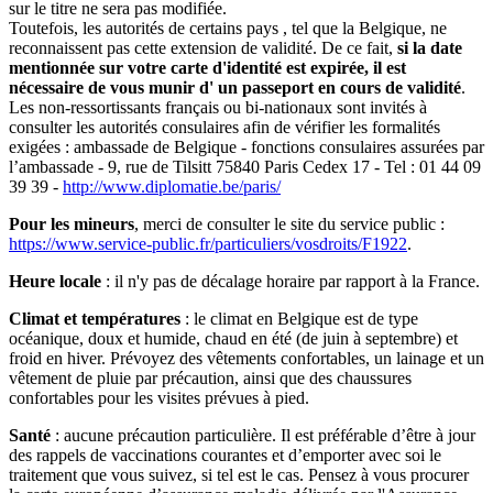
sur le titre ne sera pas modifiée.
Toutefois, les autorités de certains pays , tel que la Belgique, ne
reconnaissent pas cette extension de validité. De ce fait,
si la date
mentionnée sur votre carte d'identité est expirée, il est
nécessaire de vous munir d' un passeport en cours de validité
.
Les non-ressortissants français ou bi-nationaux sont invités à
consulter les autorités consulaires afin de vérifier les formalités
exigées : ambassade de Belgique - fonctions consulaires assurées par
l’ambassade - 9, rue de Tilsitt 75840 Paris Cedex 17 - Tel : 01 44 09
39 39 -
http://www.diplomatie.be/paris/
Pour les mineurs
, merci de consulter le site du service public :
https://www.service-public.fr/particuliers/vosdroits/F1922
.
Heure locale
: il n'y pas de décalage horaire par rapport à la France.
Climat et températures
: le climat en Belgique est de type
océanique, doux et humide, chaud en été (de juin à septembre) et
froid en hiver. Prévoyez des vêtements confortables, un lainage et un
vêtement de pluie par précaution, ainsi que des chaussures
confortables pour les visites prévues à pied.
Santé
: aucune précaution particulière. Il est préférable d’être à jour
des rappels de vaccinations courantes et d’emporter avec soi le
traitement que vous suivez, si tel est le cas. Pensez à vous procurer