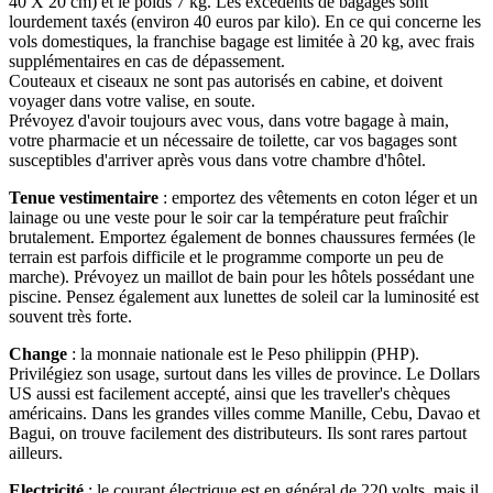
40 X 20 cm) et le poids 7 kg. Les excédents de bagages sont
lourdement taxés (environ 40 euros par kilo). En ce qui concerne les
vols domestiques, la franchise bagage est limitée à 20 kg, avec frais
supplémentaires en cas de dépassement.
Couteaux et ciseaux ne sont pas autorisés en cabine, et doivent
voyager dans votre valise, en soute.
Prévoyez d'avoir toujours avec vous, dans votre bagage à main,
votre pharmacie et un nécessaire de toilette, car vos bagages sont
susceptibles d'arriver après vous dans votre chambre d'hôtel.
Tenue vestimentaire
: emportez des vêtements en coton léger et un
lainage ou une veste pour le soir car la température peut fraîchir
brutalement. Emportez également de bonnes chaussures fermées (le
terrain est parfois difficile et le programme comporte un peu de
marche). Prévoyez un maillot de bain pour les hôtels possédant une
piscine. Pensez également aux lunettes de soleil car la luminosité est
souvent très forte.
Change
: la monnaie nationale est le Peso philippin (PHP).
Privilégiez son usage, surtout dans les villes de province. Le Dollars
US aussi est facilement accepté, ainsi que les traveller's chèques
américains. Dans les grandes villes comme Manille, Cebu, Davao et
Bagui, on trouve facilement des distributeurs. Ils sont rares partout
ailleurs.
Electricité
: le courant électrique est en général de 220 volts, mais il