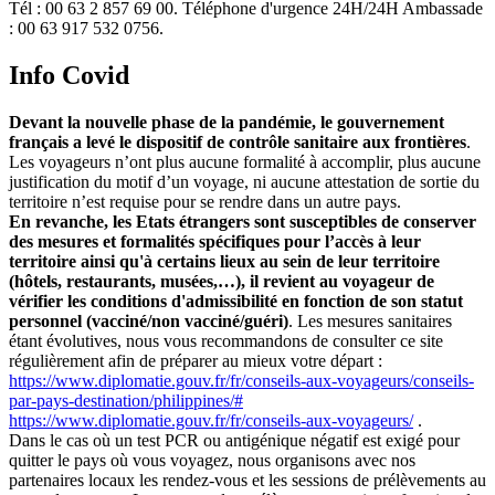
Tél : 00 63 2 857 69 00. Téléphone d'urgence 24H/24H Ambassade
: 00 63 917 532 0756.
Info Covid
Devant la nouvelle phase de la pandémie, le gouvernement
français a levé le dispositif de contrôle sanitaire aux frontières
.
Les voyageurs n’ont plus aucune formalité à accomplir, plus aucune
justification du motif d’un voyage, ni aucune attestation de sortie du
territoire n’est requise pour se rendre dans un autre pays.
En revanche, les Etats étrangers sont susceptibles de conserver
des mesures et formalités spécifiques pour l’accès à leur
territoire ainsi qu'à certains lieux au sein de leur territoire
(hôtels, restaurants, musées,…), il revient au voyageur de
vérifier les conditions d'admissibilité en fonction de son statut
personnel (vacciné/non vacciné/guéri)
. Les mesures sanitaires
étant évolutives, nous vous recommandons de consulter ce site
régulièrement afin de préparer au mieux votre départ :
https://www.diplomatie.gouv.fr/fr/conseils-aux-voyageurs/conseils-
par-pays-destination/philippines/#
https://www.diplomatie.gouv.fr/fr/conseils-aux-voyageurs/
.
Dans le cas où un test PCR ou antigénique négatif est exigé pour
quitter le pays où vous voyagez, nous organisons avec nos
partenaires locaux les rendez-vous et les sessions de prélèvements au