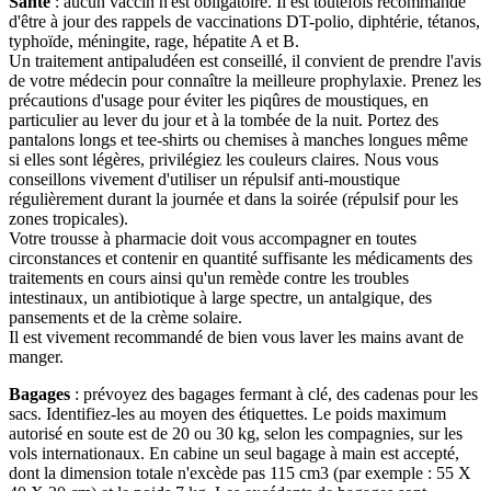
Santé
: aucun vaccin n'est obligatoire. Il est toutefois recommandé
d'être à jour des rappels de vaccinations DT-polio, diphtérie, tétanos,
typhoïde, méningite, rage, hépatite A et B.
Un traitement antipaludéen est conseillé, il convient de prendre l'avis
de votre médecin pour connaître la meilleure prophylaxie. Prenez les
précautions d'usage pour éviter les piqûres de moustiques, en
particulier au lever du jour et à la tombée de la nuit. Portez des
pantalons longs et tee-shirts ou chemises à manches longues même
si elles sont légères, privilégiez les couleurs claires. Nous vous
conseillons vivement d'utiliser un répulsif anti-moustique
régulièrement durant la journée et dans la soirée (répulsif pour les
zones tropicales).
Votre trousse à pharmacie doit vous accompagner en toutes
circonstances et contenir en quantité suffisante les médicaments des
traitements en cours ainsi qu'un remède contre les troubles
intestinaux, un antibiotique à large spectre, un antalgique, des
pansements et de la crème solaire.
Il est vivement recommandé de bien vous laver les mains avant de
manger.
Bagages
: prévoyez des bagages fermant à clé, des cadenas pour les
sacs. Identifiez-les au moyen des étiquettes. Le poids maximum
autorisé en soute est de 20 ou 30 kg, selon les compagnies, sur les
vols internationaux. En cabine un seul bagage à main est accepté,
dont la dimension totale n'excède pas 115 cm3 (par exemple : 55 X