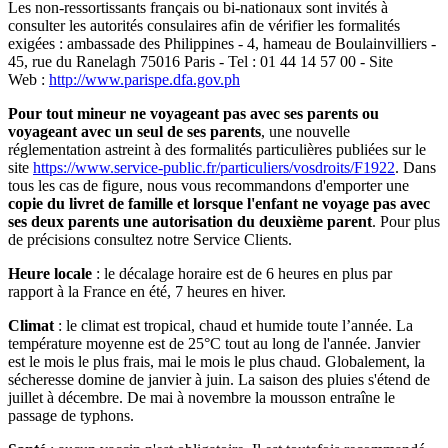
Les non-ressortissants français ou bi-nationaux sont invités à
consulter les autorités consulaires afin de vérifier les formalités
exigées : ambassade des Philippines - 4, hameau de Boulainvilliers -
45, rue du Ranelagh 75016 Paris - Tel : 01 44 14 57 00 - Site
Web :
http://www.parispe.dfa.gov.ph
Pour tout mineur ne voyageant pas avec ses parents ou
voyageant avec un seul de ses parents
, une nouvelle
réglementation astreint à des formalités particulières publiées sur le
site
https://www.service-public.fr/particuliers/vosdroits/F1922
. Dans
tous les cas de figure, nous vous recommandons d'emporter une
copie du livret de famille et lorsque l'enfant ne voyage pas avec
ses deux parents une autorisation du deuxième parent
. Pour plus
de précisions consultez notre Service Clients.
Heure locale
: le décalage horaire est de 6 heures en plus par
rapport à la France en été, 7 heures en hiver.
Climat
: le climat est tropical, chaud et humide toute l’année. La
température moyenne est de 25°C tout au long de l'année. Janvier
est le mois le plus frais, mai le mois le plus chaud. Globalement, la
sécheresse domine de janvier à juin. La saison des pluies s'étend de
juillet à décembre. De mai à novembre la mousson entraîne le
passage de typhons.