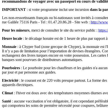
recommandons de voyager avec un passeport en cours de validit
IMPORTANT
: si votre programme inclut une incursion
dans la pa
Les non-ressortissants français ou bi-nationaux sont invités à consulte
rue Galilée 75116 Paris - Tel : 01.47.20.86.28 - Site web :
http://ww
Pour les mineurs
, merci de consulter le site du service public :
https:
Heure locale
: le décalage horaire est de 1 heure de plus par rapport à
Monnaie
: à Chypre Sud (zone grecque de Chypre), la monnaie est l'
Il n’y a pas de limitation pour l’importation de devises étrangères. C
rechangerez des livres turques encore en votre possession. Les cartes 
banques sont pourvues de distributeurs automatiques.
Pourboires
: Le pourboire pour les chauffeurs et les guides n'a aucun 
par jour et par personne aux guides.
Electricité
: le courant est de 220 volts presque partout. La forme des 
appareils électriques.
Climat
: l'hiver est doux avec des températures moyennes diurnes avo
Santé
: aucune vaccination n’est obligatoire, il est cependant préféra
qui comportera les soins de première nécessité pour coupures, brûlure