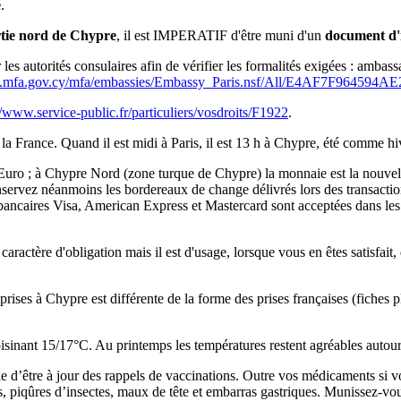
é
.
rtie nord de Chypre
, il est IMPERATIF d'être muni d'un
document d'id
r les autorités consulaires afin de vérifier les formalités exigées : amba
w.mfa.gov.cy/mfa/embassies/Embassy_Paris.nsf/All/E4AF7F9645
//www.service-public.fr/particuliers/vosdroits/F1922
.
 la France. Quand il est midi à Paris, il est 13 h à Chypre, été comme hi
Euro ; à Chypre Nord (zone turque de Chypre) la monnaie est la nouvell
onservez néanmoins les bordereaux de change délivrés lors des transacti
bancaires Visa, American Express et Mastercard sont acceptées dans les 
caractère d'obligation mais il est d'usage, lorsque vous en êtes satisfait
prises à Chypre est différente de la forme des prises françaises (fiches 
isinant 15/17°C. Au printemps les températures restent agréables autou
ble d’être à jour des rappels de vaccinations. Outre vos médicaments si
s, piqûres d’insectes, maux de tête et embarras gastriques. Munissez-v