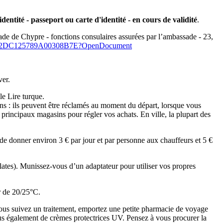
entité - passeport ou carte d'identité - en cours de validité
.
ssade de Chypre - fonctions consulaires assurées par l’ambassade - 23,
94AE2DC125789A00308B7E?OpenDocument
ver.
e Lire turque.
ons : ils peuvent être réclamés au moment du départ, lorsque vous
principaux magasins pour régler vos achats. En ville, la plupart des
, de donner environ 3 € par jour et par personne aux chauffeurs et 5 €
plates). Munissez-vous d’un adaptateur pour utiliser vos propres
r de 20/25°C.
 vous suivez un traitement, emportez une petite pharmacie de voyage
ous également de crèmes protectrices UV. Pensez à vous procurer la