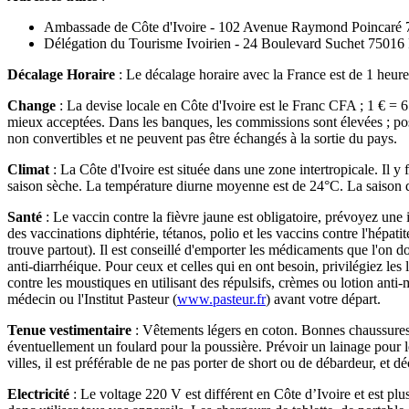
Ambassade de Côte d'Ivoire - 102 Avenue Raymond Poincaré 7
Délégation du Tourisme Ivoirien - 24 Boulevard Suchet 75016 P
Décalage Horaire
: Le décalage horaire avec la France est de 1 heure e
Change
: La devise locale en Côte d'Ivoire est le Franc CFA ; 1 € =
mieux acceptées. Dans les banques, les commissions sont élevées ; poss
non convertibles et ne peuvent pas être échangés à la sortie du pays.
Climat
: La Côte d'Ivoire est située dans une zone intertropicale. Il y
saison sèche. La température diurne moyenne est de 24°C. La saison de
Santé
: Le vaccin contre la fièvre jaune est obligatoire, prévoyez une 
des vaccinations diphtérie, tétanos, polio et les vaccins contre l'hépat
trouve partout). Il est conseillé d'emporter les médicaments que l'on do
anti-diarrhéique. Pour ceux et celles qui en ont besoin, privilégiez les
contre les moustiques en utilisant des répulsifs, crèmes ou lotion ant
médecin ou l'Institut Pasteur (
www.pasteur.fr
) avant votre départ.
Tenue vestimentaire
: Vêtements légers en coton. Bonnes chaussures c
éventuellement un foulard pour la poussière. Prévoir un lainage pour le
villes, il est préférable de ne pas porter de short ou de débardeur, et d
Electricité
: Le voltage 220 V est différent en Côte d’Ivoire et est pl