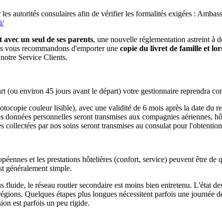
er les autorités consulaires afin de vérifier les formalités exigées : A
i/
 avec un seul de ses parents
, une nouvelle réglementation astreint à de
nous vous recommandons d'emporter une
copie du livret de famille et l
 notre Service Clients.
part (ou environ 45 jours avant le départ) votre gestionnaire reprendra 
tocopie couleur lisible), avec une validité de 6 mois après la date du r
os données personnelles seront transmises aux compagnies aériennes, hôtel
ollectées par nos soins seront transmises au consulat pour l'obtention 
péennes et les prestations hôtelières (confort, service) peuvent être de q
est généralement simple.
s fluide, le réseau routier secondaire est moins bien entretenu. L'état 
 régions. Quelques étapes plus longues nécessitent parfois une journée de
sion est parfois un peu rigide.