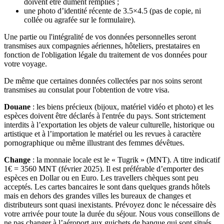
doivent être dûment remplies ;
une photo d’identité récente de 3.5×4.5 (pas de copie, ni
collée ou agrafée sur le formulaire).
Une partie ou l'intégralité de vos données personnelles seront
transmises aux compagnies aériennes, hôteliers, prestataires en
fonction de l'obligation légale du traitement de vos données pour
votre voyage.
De même que certaines données collectées par nos soins seront
transmises au consulat pour l'obtention de votre visa.
Douane
: les biens précieux (bijoux, matériel vidéo et photo) et les
espèces doivent être déclarés à l'entrée du pays. Sont strictement
interdits à l’exportation les objets de valeur culturelle, historique ou
artistique et à l’importation le matériel ou les revues à caractère
pornographique ou même illustrant des femmes dévêtues.
Change
: la monnaie locale est le « Tugrik » (MNT). A titre indicatif
1€ = 3560 MNT (février 2025). Il est préférable d’emporter des
espèces en Dollar ou en Euro. Les travellers chèques sont peu
acceptés. Les cartes bancaires le sont dans quelques grands hôtels
mais en dehors des grandes villes les bureaux de changes et
distributeurs sont quasi inexistants. Prévoyez donc le nécessaire dès
votre arrivée pour toute la durée du séjour. Nous vous conseillons de
ne pas changer à l’aéroport aux guichets de banque qui sont situés