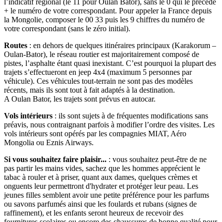
l’indicatif régional (le 11 pour Oulan Bator), sans le 0 qui le précède
+ le numéro de votre correspondant. Pour appeler la France depuis
la Mongolie, composer le 00 33 puis les 9 chiffres du numéro de
votre correspondant (sans le zéro initial).
Routes
: en dehors de quelques itinéraires principaux (Karakorum –
Oulan-Bator), le réseau routier est majoritairement composé de
pistes, l’asphalte étant quasi inexistant. C’est pourquoi la plupart des
trajets s’effectueront en jeep 4x4 (maximum 5 personnes par
véhicule). Ces véhicules tout-terrain ne sont pas des modèles
récents, mais ils sont tout à fait adaptés à la destination.
A Oulan Bator, les trajets sont prévus en autocar.
Vols intérieurs
: ils sont sujets à de fréquentes modifications sans
préavis, nous contraignant parfois à modifier l’ordre des visites. Les
vols intérieurs sont opérés par les compagnies MIAT, Aéro
Mongolia ou Eznis Airways.
Si vous souhaitez faire plaisir...
: vous souhaitez peut-être de ne
pas partir les mains vides, sachez que les hommes apprécient le
tabac à rouler et à priser, quant aux dames, quelques crèmes et
onguents leur permettront d'hydrater et protéger leur peau. Les
jeunes filles semblent avoir une petite préférence pour les parfums
ou savons parfumés ainsi que les foulards et rubans (signes de
raffinement), et les enfants seront heureux de recevoir des
fournitures scolaires ou encore des chaussures de bonne qualité pour