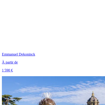
Emmanuel
Dekoninck
À partir de
1 590 €
Voir le voyage