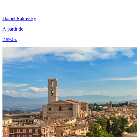
Daniel
Rakovsky
À partir de
2 890 €
Voir le voyage