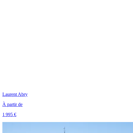
Laurent
Abry
À partir de
1 995 €
Voir le voyage