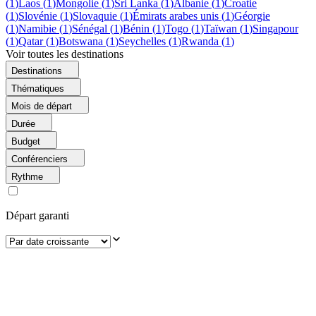
(
1
)
Laos
(
1
)
Mongolie
(
1
)
Sri Lanka
(
1
)
Albanie
(
1
)
Croatie
(
1
)
Slovénie
(
1
)
Slovaquie
(
1
)
Émirats arabes unis
(
1
)
Géorgie
(
1
)
Namibie
(
1
)
Sénégal
(
1
)
Bénin
(
1
)
Togo
(
1
)
Taïwan
(
1
)
Singapour
(
1
)
Qatar
(
1
)
Botswana
(
1
)
Seychelles
(
1
)
Rwanda
(
1
)
Voir toutes les destinations
Destinations
Thématiques
Mois de départ
Durée
Budget
Conférenciers
Rythme
Départ garanti