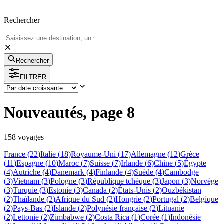
Rechercher
Rechercher
FILTRER
Nouveautés, page 8
158
voyage
s
France
(
22
)
Italie
(
18
)
Royaume-Uni
(
17
)
Allemagne
(
12
)
Grèce
(
11
)
Espagne
(
10
)
Maroc
(
7
)
Suisse
(
7
)
Irlande
(
6
)
Chine
(
5
)
Égypte
(
4
)
Autriche
(
4
)
Danemark
(
4
)
Finlande
(
4
)
Suède
(
4
)
Cambodge
(
3
)
Vietnam
(
3
)
Pologne
(
3
)
République tchèque
(
3
)
Japon
(
3
)
Norvège
(
3
)
Turquie
(
3
)
Estonie
(
3
)
Canada
(
2
)
États-Unis
(
2
)
Ouzbékistan
(
2
)
Thaïlande
(
2
)
Afrique du Sud
(
2
)
Hongrie
(
2
)
Portugal
(
2
)
Belgique
(
2
)
Pays-Bas
(
2
)
Islande
(
2
)
Polynésie française
(
2
)
Lituanie
(
2
)
Lettonie
(
2
)
Zimbabwe
(
2
)
Costa Rica
(
1
)
Corée
(
1
)
Indonésie