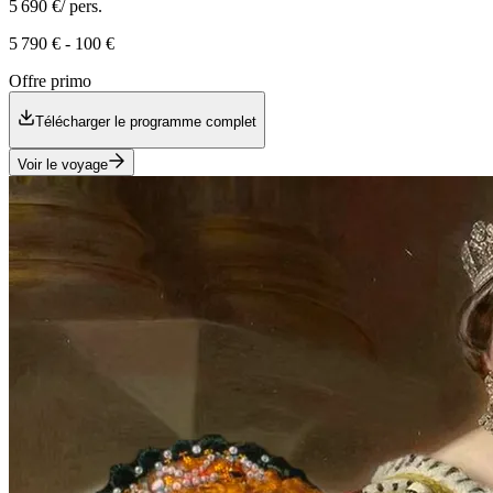
5 690 €
/ pers.
5 790 €
-
100 €
Offre primo
Télécharger le programme complet
Voir le voyage