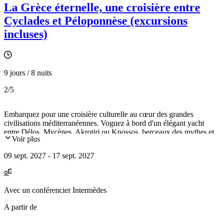
La Grèce éternelle, une croisière entre
Cyclades et Péloponnèse (excursions
incluses)
9 jours / 8 nuits
2
/5
Embarquez pour une croisière culturelle au cœur des grandes
civilisations méditerranéennes. Voguez à bord d'un élégant yacht
entre Délos, Mycènes, Akrotiri ou Knossos, berceaux des mythes et
Voir plus
de l’archéologie. Des musées prestigieux aux sites antiques, des
éblouissantes Cyclades au mythique Péloponnèse, chaque escale
09 sept. 2027 - 17 sept. 2027
révèle un pan de l’histoire grecque.
Avec
un conférencier Intermèdes
A partir de