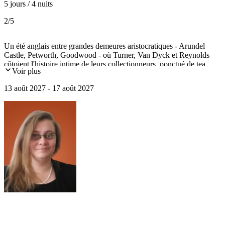
5 jours / 4 nuits
2
/5
Un été anglais entre grandes demeures aristocratiques - Arundel
Castle, Petworth, Goodwood - où Turner, Van Dyck et Reynolds
côtoient l'histoire intime de leurs collectionneurs, ponctué de tea
Voir plus
time, de train à vapeur, de jardins en fleurs et une excursion sur l'île
de Wight.
13 août 2027 - 17 août 2027