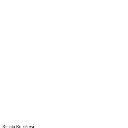
Renata
Rubášová