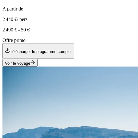
A partir de
2 440 €
/ pers.
2 490 €
-
50 €
Offre primo
Télécharger le programme complet
Voir le voyage