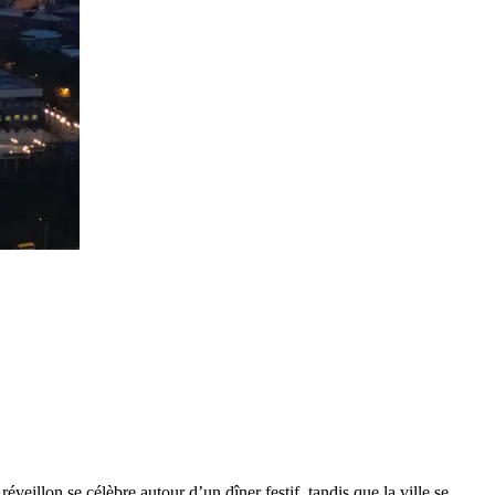
veillon se célèbre autour d’un dîner festif, tandis que la ville se