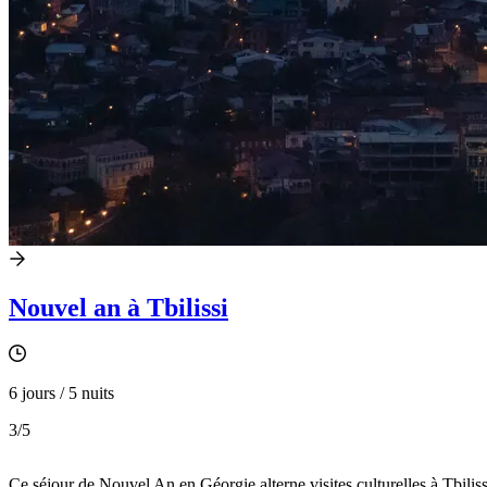
Nouvel an à Tbilissi
6 jours / 5 nuits
3
/5
Ce séjour de Nouvel An en Géorgie alterne visites culturelles à Tbilissi