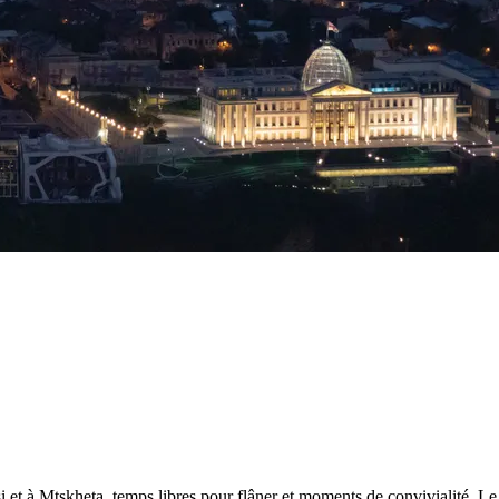
 et à Mtskheta, temps libres pour flâner et moments de convivialité. Le ré