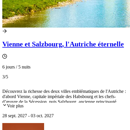
Vienne et Salzbourg, l'Autriche éternelle
6 jours / 5 nuits
3
/5
Découvrez la richesse des deux villes emblématiques de l'Autriche :
d'abord Vienne, capitale impériale des Habsbourg et les chefs-
d’œuvre de la Sécession, puis Salzbourg, ancienne principauté
Voir plus
ecclésiastique que nous rejoindrons en train en traversant l'Autriche
et ses paysages des contreforts alpins. Dans cette cité baroque et
28 sept. 2027 - 03 oct. 2027
musicale, berceau de Wolfgang Amadeus Mozart, l’histoire et la
musique résonnent dans un décor naturel d’une grande élégance.