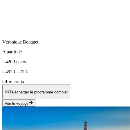
Véronique
Bocquet
A partir de
2 420 €
/ pers.
2 495 €
-
75 €
Offre primo
Télécharger le programme complet
Voir le voyage