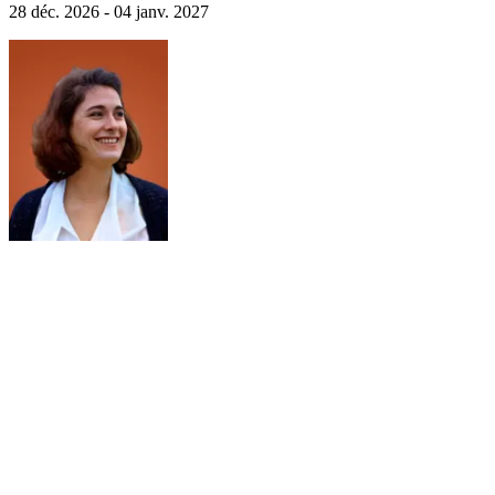
28 déc. 2026 - 04 janv. 2027
vous profiterez d'un après-midi de détente dans les célèbres bains
Széchenyi.