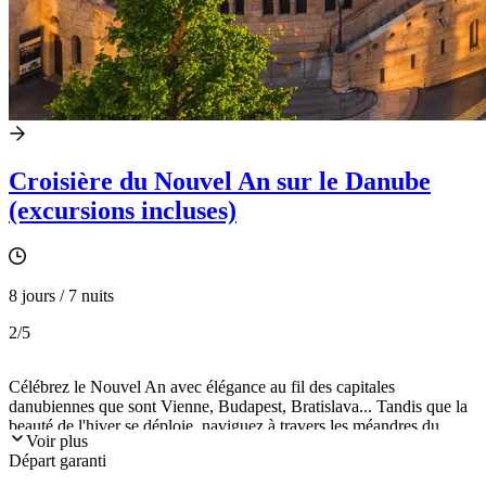
Croisière du Nouvel An sur le Danube
(excursions incluses)
8 jours / 7 nuits
2
/5
Célébrez le Nouvel An avec élégance au fil des capitales
danubiennes que sont Vienne, Budapest, Bratislava... Tandis que la
beauté de l'hiver se déploie, naviguez à travers les méandres du
Voir plus
majestueux Danube où histoire et festivités se mêlent habilement à
Départ garanti
bord de l'élégant Viva Enjoy 5*. Vous découvrirez les abbayes de
Melk et de Pannonhalma, le somptueux château de Schönbrunn et