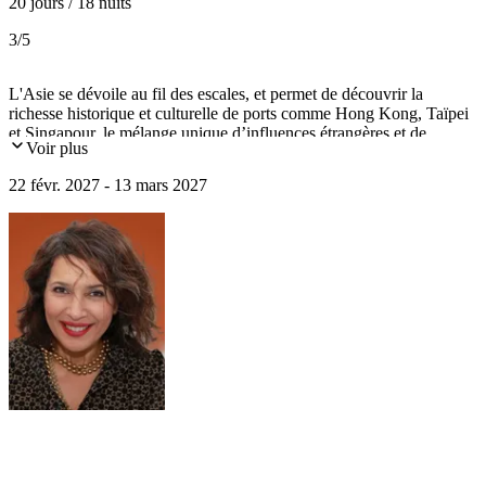
20 jours / 18 nuits
3
/5
L'Asie se dévoile au fil des escales, et permet de découvrir la
richesse historique et culturelle de ports comme Hong Kong, Taïpei
et Singapour, le mélange unique d’influences étrangères et de
Voir plus
patrimoine préservé au Vietnam, puis le Japon, profondément
imprégné par la tradition et résolument tourné vers l'avenir. Une
22 févr. 2027 - 13 mars 2027
croisière qui vous entraine vers des paysages, des architectures et
des cultures qui nourrissent le rêve des voyageurs depuis le XVIIIᵉ
siècle.