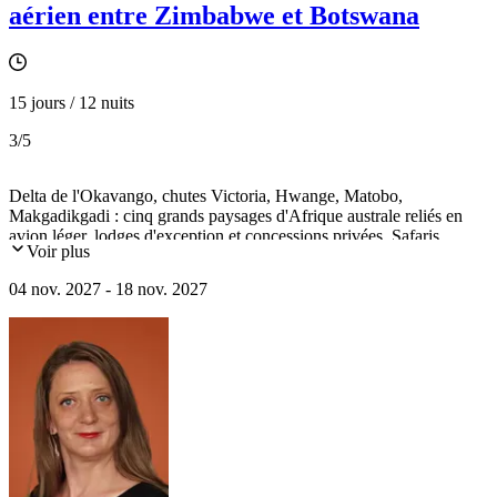
aérien entre Zimbabwe et Botswana
15 jours / 12 nuits
3
/5
Delta de l'Okavango, chutes Victoria, Hwange, Matobo,
Makgadikgadi : cinq grands paysages d'Afrique australe reliés en
avion léger, lodges d'exception et concessions privées. Safaris
Voir plus
confidentiels, train d'époque, croisière sur le Zambèze, peintures
rupestres des peuples San. Départ en petit groupe, 12 voyageurs
04 nov. 2027 - 18 nov. 2027
maximum.