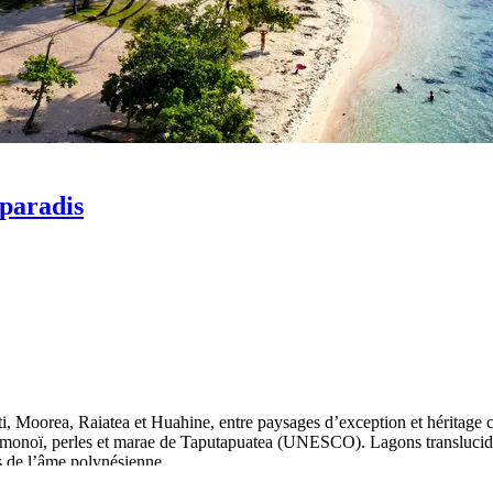
 paradis
i, Moorea, Raiatea et Huahine, entre paysages d’exception et héritage 
ti, monoï, perles et marae de Taputapuatea (UNESCO). Lagons translucides,
ès de l’âme polynésienne.