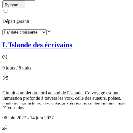
Rythme
Départ garanti
L'Islande des écrivains
9 jours / 8 nuits
3
/5
Circuit complet du nord au sud de l'Islande. Ce voyage est une
immersion profonde à travers les voix, celle des auteurs, poètes,
conteurs, traducteurs, des sagas aux écrivains contemporains, mais
Voir plus
aussi à travers les paysages et les imaginaires de la littérature
islandaise. Ateliers d’écriture, lecture au cœur de sites mythiques,
06 juin 2027 - 14 juin 2027
visites de maison d’écrivains et de sites emblématiques ponctueront
notre découverte de ce pays. L’Islande comme vous ne l’aurez
jamais lue.