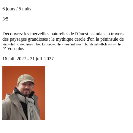
6 jours / 5 nuits
3
/5
Découvrez les merveilles naturelles de l'Ouest islandais, à travers
des paysages grandioses : le mythique cercle d'or, la péninsule de
Snæfellsnes avec les falaises de Gerðuberg, Kirkjufellsfoss et le
Voir plus
mont Kirkjufell, la cascade de Hraunfossar... avec le passionnant
musée national d'Islande et du temps libre à Reykjavik...un
16 juil. 2027 - 21 juil. 2027
condensé de l'Islande éternelle.