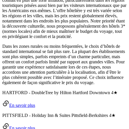
connaît en plus une forte inflation, particulièrement dans les régions
touristiques prisées aussi bien par les visiteurs internationaux que par
les Américains eux-mêmes. L’offre hôtelière y est très variée selon
les régions et les villes, mais les prix restent globalement élevés,
notamment dans les endroits les plus populaires. Notre priorité étant
la découverte culturelle, nous proposons généralement des hôtels 3*
(normes locales) afin de mieux maîtriser le budget du voyage, tout
en privilégiant le confort et la praticité.
Dans les zones rurales ou moins fréquentées, le choix d’hôtels de
standard international se fait plus rare. La plupart des établissements
sont plus simples, parfois empreints d’un charme particulier, mais
offrent un confort parfois limité par rapport aux grandes villes. Pour
garantir une expérience satisfaisante lors de ces étapes, nous
accordons une attention particulière à la localisation, afin d’être le
plus cohérent possible avec l’itinéraire proposé. Ce choix influence
également de façon significative le prix du voyage.
HARTFORD
-
DoubleTree by Hilton Hartford Downtown
4★
En savoir plus
PITTSFIELD
-
Holiday Inn & Suites Pittsfield-Berkshires
4★
En savoir plus