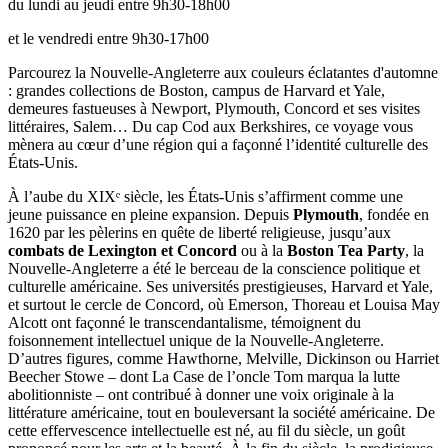
du lundi au jeudi entre 9h30-18h00
et le vendredi entre 9h30-17h00
Parcourez la Nouvelle-Angleterre aux couleurs éclatantes d'automne
: grandes collections de Boston, campus de Harvard et Yale,
demeures fastueuses à Newport, Plymouth, Concord et ses visites
littéraires, Salem… Du cap Cod aux Berkshires, ce voyage vous
mènera au cœur d’une région qui a façonné l’identité culturelle des
États-Unis.
À l’aube du XIXᵉ siècle, les États-Unis s’affirment comme une
jeune puissance en pleine expansion. Depuis
Plymouth
, fondée en
1620 par les pèlerins en quête de liberté religieuse, jusqu’aux
combats de Lexington et Concord
ou à la
Boston Tea Party
, la
Nouvelle-Angleterre a été le berceau de la conscience politique et
culturelle américaine. Ses universités prestigieuses, Harvard et Yale,
et surtout le cercle de Concord, où Emerson, Thoreau et Louisa May
Alcott ont façonné le transcendantalisme, témoignent du
foisonnement intellectuel unique de la Nouvelle-Angleterre.
D’autres figures, comme Hawthorne, Melville, Dickinson ou Harriet
Beecher Stowe – dont La Case de l’oncle Tom marqua la lutte
abolitionniste – ont contribué à donner une voix originale à la
littérature américaine, tout en bouleversant la société américaine. De
cette effervescence intellectuelle est né, au fil du siècle, un goût