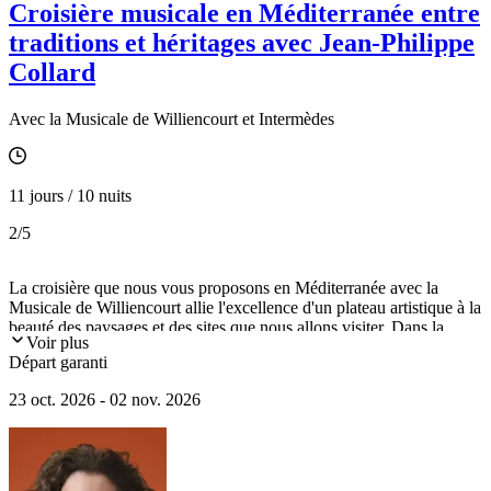
Croisière musicale en Méditerranée entre
traditions et héritages avec Jean-Philippe
Collard
Avec la Musicale de Williencourt et Intermèdes
11 jours / 10 nuits
2
/5
La croisière que nous vous proposons en Méditerranée avec la
Musicale de Williencourt allie l'excellence d'un plateau artistique à la
beauté des paysages et des sites que nous allons visiter. Dans la
Voir plus
grande tradition artistique, les musiciens évoqueront devant vous le
Départ garanti
souvenir de leurs maîtres et leur passion pour transmettre leur Art à
leurs élèves. Vous écouterez les chefs d'oeuvre de la musique lors de
23 oct. 2026 - 02 nov. 2026
concerts dans des sites spécialement privatisés pour vous et lors de
répétitions publiques à bord, de causeries décontractées et de
discussions sincères. Animés par leur passion, ils vous feront vivre
"la vie d'artiste" alors que chaque escale invite au voyage.
Bienvenue à cette épopée artistique et maritime !