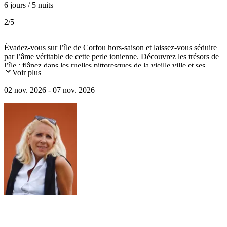
6 jours / 5 nuits
2
/5
Évadez-vous sur l’île de Corfou hors-saison et laissez-vous séduire
par l’âme véritable de cette perle ionienne. Découvrez les trésors de
l’île : flânez dans les ruelles pittoresques de la vieille ville et ses
Voir plus
musées captivants, explorez le somptueux Palais d’Achilleion,
ancienne résidence de l’impératrice Sissi, admirez la quiétude du
02 nov. 2026 - 07 nov. 2026
monastère de Paleokastritsa, puis profitez d'une dégustation de vins
locaux.