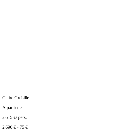
Claire
Grebille
A partir de
2 615 €
/ pers.
2 690 €
-
75 €