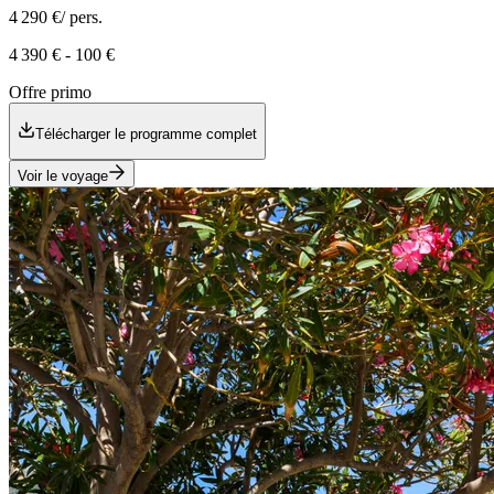
4 290 €
/ pers.
4 390 €
-
100 €
Offre primo
Télécharger le programme complet
Voir le voyage