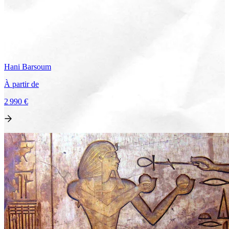
Hani
Barsoum
À partir de
2 990 €
Voir le voyage