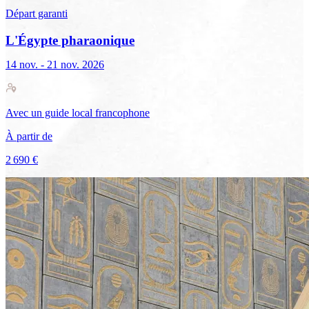
Départ garanti
L'Égypte pharaonique
14 nov. - 21 nov. 2026
Avec
un guide local francophone
À partir de
2 690 €
Voir le voyage