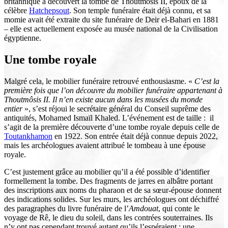
britannique a découvert la tombe de Thoutmôsis II, époux de la
célèbre
Hatchepsout
. Son temple funéraire était déjà connu, et sa
momie avait été extraite du site funéraire de Deir el-Bahari en 1881
– elle est actuellement exposée au musée national de la Civilisation
égyptienne.
Une tombe royale
Malgré cela, le mobilier funéraire retrouvé enthousiasme. «
C’est la
première fois que l’on découvre du mobilier funéraire appartenant à
Thoutmôsis II. Il n’en existe aucun dans les musées du monde
entier
», s’est réjoui le secrétaire général du Conseil suprême des
antiquités, Mohamed Ismaïl Khaled. L’événement est de taille : il
s’agit de la première découverte d’une tombe royale depuis celle de
Toutankhamon
en 1922. Son entrée était déjà connue depuis 2022,
mais les archéologues avaient attribué le tombeau à une épouse
royale.
C’est justement grâce au mobilier qu’il a été possible d’identifier
formellement la tombe. Des fragments de jarres en albâtre portant
des inscriptions aux noms du pharaon et de sa sœur-épouse donnent
des indications solides. Sur les murs, les archéologues ont déchiffré
des paragraphes du livre funéraire de l’
Amdouat
, qui conte le
voyage de Rê, le dieu du soleil, dans les contrées souterraines. Ils
n’y ont pas cependant trouvé autant qu’ils l’espéraient : une