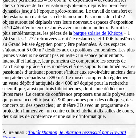
chefs-d’œuvre de la civilisation égyptienne, depuis les premières
dynasties jusqu’à l’époque gréco-romaine. Le travail de transfert et
de restauration d'artefacts a été titanesque. Pas moins de 51 472
objets auront été déplacés vers leurs nouveaux espaces d’exposition,
et 50 466 d’entre eux restaurés avec un soin minutieux. Parmi les
plus emblématiques, les pièces de la
barque solaire de Khéops
– 1
240 sur les 1 272 retrouvées – ont été restaurées, et 1 006 transférées
au Grand Musée égyptien pour y être présentées. À ces espaces
s’ajouteront 5 000 m² destinés aux expositions temporaires. Les plus
jeunes visiteurs ne seront pas en reste : un espace pour enfants,
interactif et ludique, leur permettra de comprendre les secrets de
l’archéologie grâce à des modèles et à des supports multimédias. Les
passionnés d’artisanat pourront s’initier aux savoir-faire anciens dans
cinq ateliers répartis sur 880 m². Le musée comprendra également
un vaste dépôt d’antiquités de 4 000 m² équipé pour la recherche
scientifique, ainsi que trois bibliothèques, dont l'une dédiée aux
livres rares. Le centre de conférence proposera une salle polyvalente
qui pourra accueillir jusqu’à 900 personnes pour des colloques, des
concerts ou des spectacles ; un théâtre 3D avec un programme de
projection immersive ; un centre culturel abritant dix salles de cours,
deux salles de conférence et une salle d’informatique.
À lire aussi :
Toutânkhamon, le pharaon ressuscité par Howard
Carter