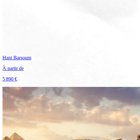
Hani
Barsoum
À partir de
5 890 €
Voir le voyage