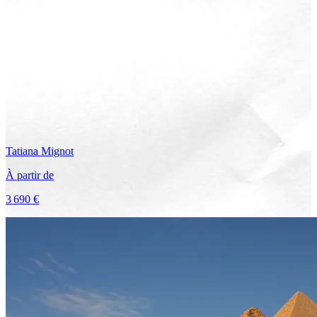
Tatiana
Mignot
À partir de
3 690 €
Voir le voyage