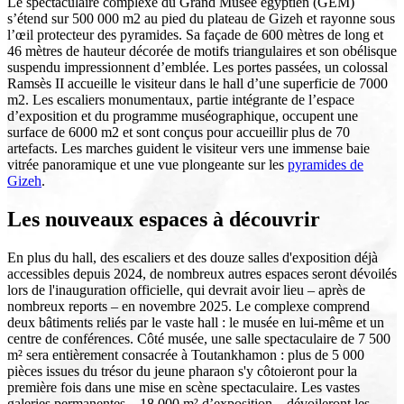
Le spectaculaire complexe du Grand Musée égyptien (GEM)
s’étend sur 500 000 m2 au pied du plateau de Gizeh et rayonne sous
l’œil protecteur des pyramides. Sa façade de 600 mètres de long et
46 mètres de hauteur décorée de motifs triangulaires et son obélisque
suspendu impressionnent d’emblée. Les portes passées, un colossal
Ramsès II accueille le visiteur dans le hall d’une superficie de 7000
m2. Les escaliers monumentaux, partie intégrante de l’espace
d’exposition et du programme muséographique, occupent une
surface de 6000 m2 et sont conçus pour accueillir plus de 70
artefacts. Les marches guident le visiteur vers une immense baie
vitrée panoramique et une vue plongeante sur les
pyramides de
Gizeh
.
Les nouveaux espaces à découvrir
En plus du hall, des escaliers et des douze salles d'exposition déjà
accessibles depuis 2024, de nombreux autres espaces seront dévoilés
lors de l'inauguration officielle, qui devrait avoir lieu – après de
nombreux reports – en novembre 2025. Le complexe comprend
deux bâtiments reliés par le vaste hall : le musée en lui-même et un
centre de conférences. Côté musée, une salle spectaculaire de 7 500
m² sera entièrement consacrée à Toutankhamon : plus de 5 000
pièces issues du trésor du jeune pharaon s'y côtoieront pour la
première fois dans une mise en scène spectaculaire. Les vastes
galeries permanentes – 18 000 m² d’exposition – dévoileront les