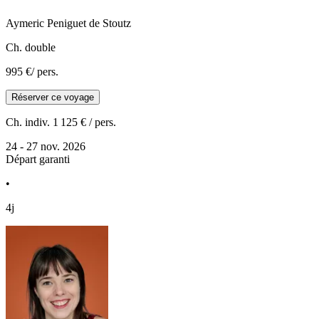
Aymeric
Peniguet de Stoutz
Ch. double
995 €
/ pers.
Réserver ce voyage
Ch. indiv.
1 125 €
/ pers.
24 - 27 nov. 2026
Départ garanti
•
4j