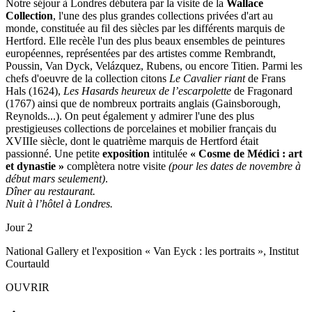
Notre séjour à Londres débutera par la visite de la
Wallace
Collection
, l'une des plus grandes collections privées d'art au
monde, constituée au fil des siècles par les différents marquis de
Hertford. Elle recèle l'un des plus beaux ensembles de peintures
européennes, représentées par des artistes comme Rembrandt,
Poussin, Van Dyck, Velázquez, Rubens, ou encore Titien. Parmi les
chefs d'oeuvre de la collection citons
Le Cavalier riant
de Frans
Hals (1624),
Les Hasards heureux de l’escarpolette
de Fragonard
(1767) ainsi que de nombreux portraits anglais (Gainsborough,
Reynolds...). On peut également y admirer l'une des plus
prestigieuses collections de porcelaines et mobilier français du
XVIIIe siècle, dont le quatrième marquis de Hertford était
passionné. Une petite
exposition
intitulée
« Cosme de Médici : art
et dynastie »
complètera notre visite
(pour les dates de novembre à
début mars seulement)
.
Dîner au restaurant.
Nuit à l’hôtel à Londres.
Jour 2
National Gallery et l'exposition « Van Eyck : les portraits », Institut
Courtauld
OUVRIR