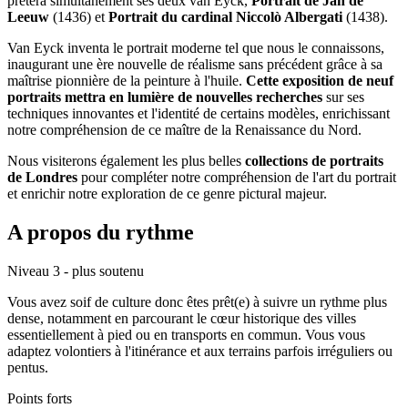
prêtera simultanément ses deux van Eyck,
Portrait de Jan de
Leeuw
(1436) et
Portrait du cardinal Niccolò Albergati
(1438).
Van Eyck inventa le portrait moderne tel que nous le connaissons,
inaugurant une ère nouvelle de réalisme sans précédent grâce à sa
maîtrise pionnière de la peinture à l'huile.
Cette exposition de neuf
portraits mettra en lumière de nouvelles recherches
sur ses
techniques innovantes et l'identité de certains modèles, enrichissant
notre compréhension de ce maître de la Renaissance du Nord.
Nous visiterons également les plus belles
collections de portraits
de Londres
pour compléter notre compréhension de l'art du portrait
et enrichir notre exploration de ce genre pictural majeur.
A propos du rythme
Niveau 3 - plus soutenu
Vous avez soif de culture donc êtes prêt(e) à suivre un rythme plus
dense, notamment en parcourant le cœur historique des villes
essentiellement à pied ou en transports en commun. Vous vous
adaptez volontiers à l'itinérance et aux terrains parfois irréguliers ou
pentus.
Points forts