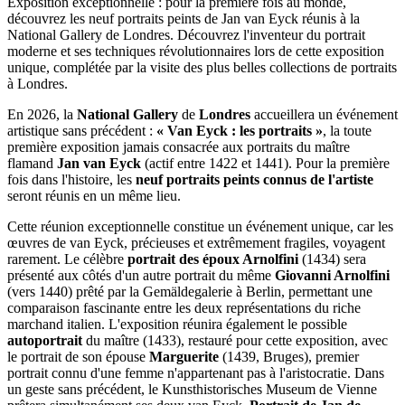
Exposition exceptionnelle : pour la première fois au monde,
découvrez les neuf portraits peints de Jan van Eyck réunis à la
National Gallery de Londres. Découvrez l'inventeur du portrait
moderne et ses techniques révolutionnaires lors de cette exposition
unique, complétée par la visite des plus belles collections de portraits
à Londres.
En 2026, la
National Gallery
de
Londres
accueillera un événement
artistique sans précédent :
« Van Eyck : les portraits »
, la toute
première exposition jamais consacrée aux portraits du maître
flamand
Jan van Eyck
(actif entre 1422 et 1441). Pour la première
fois dans l'histoire, les
neuf portraits peints connus de l'artiste
seront réunis en un même lieu.
Cette réunion exceptionnelle constitue un événement unique, car les
œuvres de van Eyck, précieuses et extrêmement fragiles, voyagent
rarement. Le célèbre
portrait des époux Arnolfini
(1434) sera
présenté aux côtés d'un autre portrait du même
Giovanni Arnolfini
(vers 1440) prêté par la Gemäldegalerie à Berlin, permettant une
comparaison fascinante entre les deux représentations du riche
marchand italien. L'exposition réunira également le possible
autoportrait
du maître (1433), restauré pour cette exposition, avec
le portrait de son épouse
Marguerite
(1439, Bruges), premier
portrait connu d'une femme n'appartenant pas à l'aristocratie. Dans
un geste sans précédent, le Kunsthistorisches Museum de Vienne