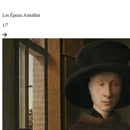
Les Époux Arnolfini
1
/
7