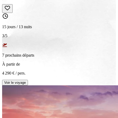
15 jours / 13 nuits
3
/5
7
prochain
s
départ
s
À partir de
4 290 €
/ pers.
Voir le voyage