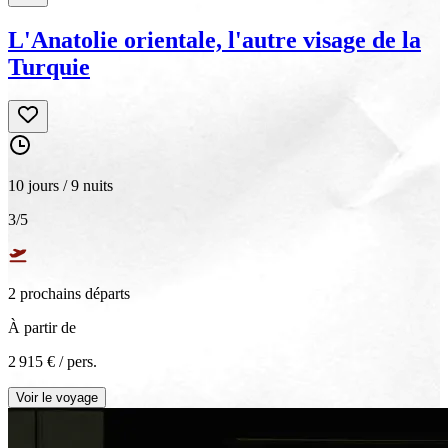
L'Anatolie orientale, l'autre visage de la
Turquie
10 jours / 9 nuits
3
/5
2
prochain
s
départ
s
À partir de
2 915 €
/ pers.
Voir le voyage