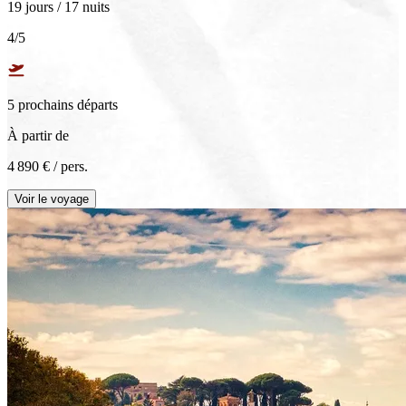
19 jours / 17 nuits
4
/5
5
prochain
s
départ
s
À partir de
4 890 €
/ pers.
Voir le voyage