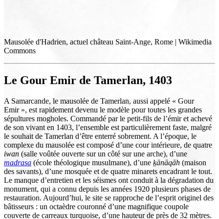
Mausolée d'Hadrien, actuel château Saint-Ange, Rome | Wikimedia
Commons
Le Gour Emir de Tamerlan, 1403
A Samarcande, le mausolée de Tamerlan, aussi appelé « Gour
Emir », est rapidement devenu le modèle pour toutes les grandes
sépultures mogholes. Commandé par le petit-fils de l’émir et achevé
de son vivant en 1403, l’ensemble est particulièrement faste, malgré
le souhait de Tamerlan d’être enterré sobrement. A l’époque, le
complexe du mausolée est composé d’une cour intérieure, de quatre
iwan
(salle voûtée ouverte sur un côté sur une arche), d’une
madrasa
(école théologique musulmane), d’une
ḵānāqāh
(maison
des savants), d’une mosquée et de quatre minarets encadrant le tout.
Le manque d’entretien et les séismes ont conduit à la dégradation du
monument, qui a connu depuis les années 1920 plusieurs phases de
restauration. Aujourd’hui, le site se rapproche de l’esprit originel des
bâtisseurs : un octaèdre couronné d’une magnifique coupole
couverte de carreaux turquoise, d’une hauteur de près de 32 mètres.