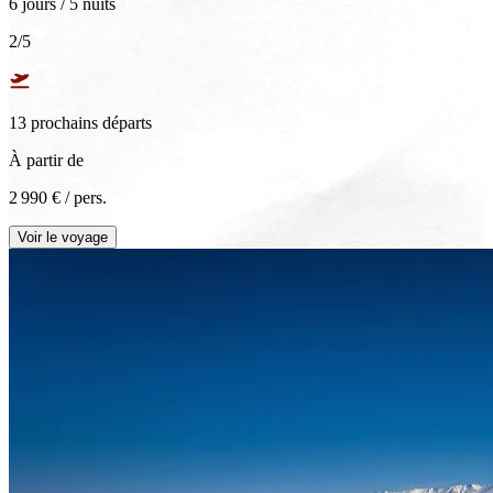
6 jours / 5 nuits
2
/5
13
prochain
s
départ
s
À partir de
2 990 €
/ pers.
Voir le voyage