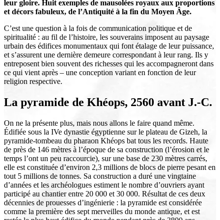
leur gloire. Huit exemples de mausolées royaux aux proportions
et décors fabuleux, de l’Antiquité à la fin du Moyen Âge.
C’est une question à la fois de communication politique et de
spiritualité : au fil de l’histoire, les souverains imposent au paysage
urbain des édifices monumentaux qui font étalage de leur puissance,
et s’assurent une dernière demeure correspondant à leur rang. Ils y
entreposent bien souvent des richesses qui les accompagneront dans
ce qui vient après – une conception variant en fonction de leur
religion respective.
La pyramide de Khéops, 2560 avant J.-C.
On ne la présente plus, mais nous allons le faire quand même.
Édifiée sous la IVe dynastie égyptienne sur le plateau de Gizeh, la
pyramide-tombeau du pharaon Khéops bat tous les records. Haute
de près de 146 mètres à l’époque de sa construction (l’érosion et le
temps l’ont un peu raccourcie), sur une base de 230 mètres carrés,
elle est constituée d’environ 2,3 millions de blocs de pierre pesant en
tout 5 millions de tonnes. Sa construction a duré une vingtaine
d’années et les archéologues estiment le nombre d’ouvriers ayant
participé au chantier entre 20 000 et 30 000. Résultat de ces deux
décennies de prouesses d’ingénierie : la pyramide est considérée
comme la première des sept merveilles du monde antique, et est