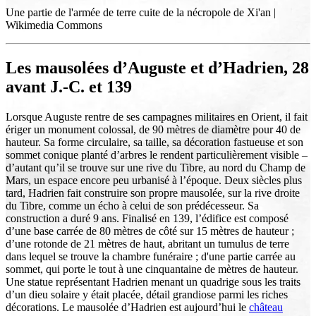
Une partie de l'armée de terre cuite de la nécropole de Xi'an |
Wikimedia Commons
Les mausolées d’Auguste et d’Hadrien, 28
avant J.-C. et 139
Lorsque Auguste rentre de ses campagnes militaires en Orient, il fait
ériger un monument colossal, de 90 mètres de diamètre pour 40 de
hauteur. Sa forme circulaire, sa taille, sa décoration fastueuse et son
sommet conique planté d’arbres le rendent particulièrement visible –
d’autant qu’il se trouve sur une rive du Tibre, au nord du Champ de
Mars, un espace encore peu urbanisé à l’époque. Deux siècles plus
tard, Hadrien fait construire son propre mausolée, sur la rive droite
du Tibre, comme un écho à celui de son prédécesseur. Sa
construction a duré 9 ans. Finalisé en 139, l’édifice est composé
d’une base carrée de 80 mètres de côté sur 15 mètres de hauteur ;
d’une rotonde de 21 mètres de haut, abritant un tumulus de terre
dans lequel se trouve la chambre funéraire ; d'une partie carrée au
sommet, qui porte le tout à une cinquantaine de mètres de hauteur.
Une statue représentant Hadrien menant un quadrige sous les traits
d’un dieu solaire y était placée, détail grandiose parmi les riches
décorations. Le mausolée d’Hadrien est aujourd’hui le
château