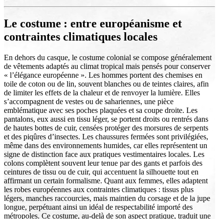
Le costume : entre européanisme et
contraintes climatiques locales
En dehors du casque, le costume colonial se compose généralement
de vêtements adaptés au climat tropical mais pensés pour conserver
« l’élégance européenne ». Les hommes portent des chemises en
toile de coton ou de lin, souvent blanches ou de teintes claires, afin
de limiter les effets de la chaleur et de renvoyer la lumière. Elles
s’accompagnent de vestes ou de sahariennes, une pièce
emblématique avec ses poches plaquées et sa coupe droite. Les
pantalons, eux aussi en tissu léger, se portent droits ou rentrés dans
de hautes bottes de cuir, censées protéger des morsures de serpents
et des piqûres d’insectes. Les chaussures fermées sont privilégiées,
même dans des environnements humides, car elles représentent un
signe de distinction face aux pratiques vestimentaires locales. Les
colons complètent souvent leur tenue par des gants et parfois des
ceintures de tissu ou de cuir, qui accentuent la silhouette tout en
affirmant un certain formalisme. Quant aux femmes, elles adaptent
les robes européennes aux contraintes climatiques : tissus plus
légers, manches raccourcies, mais maintien du corsage et de la jupe
longue, perpétuant ainsi un idéal de respectabilité importé des
métropoles. Ce costume, au-delà de son aspect pratique, traduit une