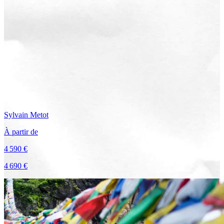
Sylvain
Metot
À partir de
4 590 €
4 690 €
Voir le voyage