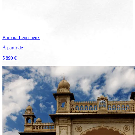
Barbara
Lepecheux
À partir de
5 890 €
Voir le voyage