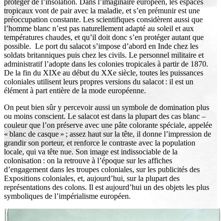
protéger de l’insolation. Dans l’imaginaire européen, les espaces
tropicaux vont de pair avec la maladie, et s’en prémunir est une
préoccupation constante. Les scientifiques considèrent aussi que
l’homme blanc n’est pas naturellement adapté au soleil et aux
températures chaudes, et qu’il doit donc s’en protéger autant que
possible. Le port du salacot s’impose d’abord en Inde chez les
soldats britanniques puis chez les civils. Le personnel militaire et
administratif l’adopte dans les colonies tropicales à partir de 1870.
De la fin du XIXe au début du XXe siècle, toutes les puissances
coloniales utilisent leurs propres versions du salacot : il est un
élément à part entière de la mode européenne.
On peut bien sûr y percevoir aussi un symbole de domination plus
ou moins conscient. Le salacot est dans la plupart des cas blanc –
couleur que l’on préserve avec une pâte colorante spéciale, appelée
« blanc de casque » ; assez haut sur la tête, il donne l’impression de
grandir son porteur, et renforce le contraste avec la population
locale, qui va tête nue. Son image est indissociable de la
colonisation : on la retrouve à l’époque sur les affiches
d’engagement dans les troupes coloniales, sur les publicités des
Expositions coloniales, et, aujourd’hui, sur la plupart des
représentations des colons. Il est aujourd’hui un des objets les plus
symboliques de l’impérialisme européen.