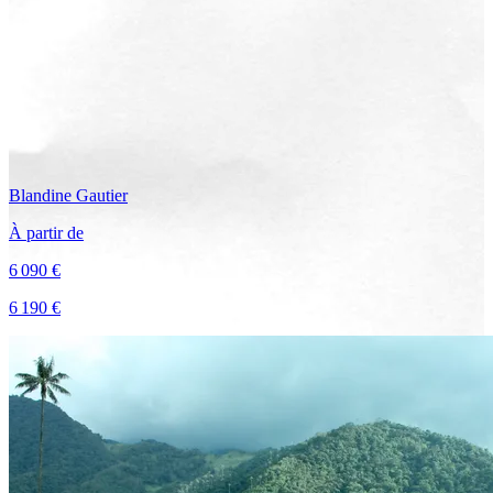
Blandine
Gautier
À partir de
6 090 €
6 190 €
Voir le voyage