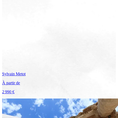
Sylvain
Metot
À partir de
2 990 €
Voir le voyage