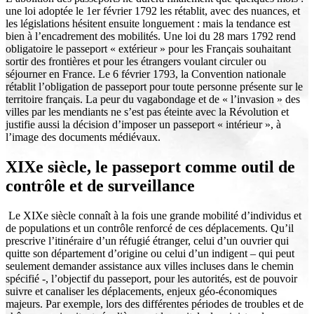
une loi adoptée le 1er février 1792 les rétablit, avec des nuances, et
les législations hésitent ensuite longuement : mais la tendance est
bien à l’encadrement des mobilités. Une loi du 28 mars 1792 rend
obligatoire le passeport « extérieur » pour les Français souhaitant
sortir des frontières et pour les étrangers voulant circuler ou
séjourner en France. Le 6 février 1793, la Convention nationale
rétablit l’obligation de passeport pour toute personne présente sur le
territoire français. La peur du vagabondage et de « l’invasion » des
villes par les mendiants ne s’est pas éteinte avec la Révolution et
justifie aussi la décision d’imposer un passeport « intérieur », à
l’image des documents médiévaux.
XIXe siècle, le passeport comme outil de
contrôle et de surveillance
Le XIXe siècle connaît à la fois une grande mobilité d’individus et
de populations et un contrôle renforcé de ces déplacements. Qu’il
prescrive l’itinéraire d’un réfugié étranger, celui d’un ouvrier qui
quitte son département d’origine ou celui d’un indigent – qui peut
seulement demander assistance aux villes incluses dans le chemin
spécifié -, l’objectif du passeport, pour les autorités, est de pouvoir
suivre et canaliser les déplacements, enjeux géo-économiques
majeurs. Par exemple, lors des différentes périodes de troubles et de