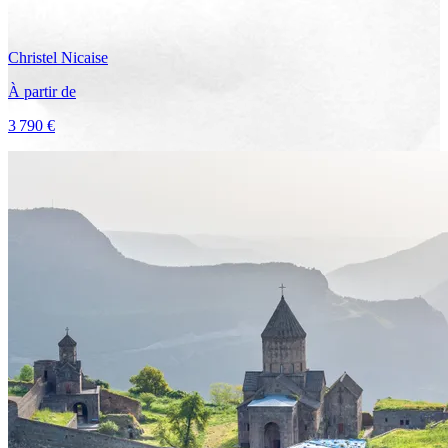
Christel
Nicaise
À partir de
3 790 €
Voir le voyage