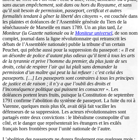
sans aucun empêchement, soit dans ou hors du Royaume, et sans
qu’il soit besoin de permission, passeport, certificat et autres
formalités tendant à gêner la liberté des citoyens
», est couchée dans
les plaintes et doléances de l’Assemblée générale du Tiers de la
sénéchaussée de Marseille en mars 1789. Un an plus tard,
Le
Moniteur
(la
Gazette nationale ou le
Moniteur universel
, de son nom
complet, journal dans la ligne révolutionnaire qui retranscrit les
débats de l’Assemblée nationale) publie la tribune d’un certain
Peuchet, qui prêche aussi pour la suppression du passeport :
« Il est
un désordre de police d’autant plus odieux qu’il tient à tous les arts
de la tyrannie et prive l’homme du premier, du plus juste de ses
droits, celui de respirer l’air qui lui plaît sans demander la
permission d’un maître qui peut la lui refuser : c’est celui des
passeports. […] Les passeports sont contraires à tous les principes
de justice et de raison ; il n’y a que l’oubli des droits et
l’inconséquence politique qui puissent les consacrer
». Les
doléances portent leurs fruits, puisque la Constitution de septembre
1791 confirme l’abolition du système de passeport. La fuite du roi à
Varenne, quelques mois plus tôt, avait déjà fait vaciller les
défenseurs de sa suppression. Les acteurs révolutionnaires sont
partagés entre deux convictions : le libéralisme cosmopolite d’un
côté, et le danger que représenterait les étrangers et les exilés
français hors frontières pour l’unité nationale de l’autre.
L’abolition des passeports ne durera finalement que quelques mois :