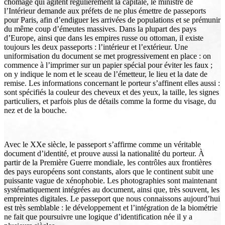
chômage qui agitent régulièrement la capitale, le ministre de
l’Intérieur demande aux préfets de ne plus émettre de passeports
pour Paris, afin d’endiguer les arrivées de populations et se prémunir
du même coup d’émeutes massives. Dans la plupart des pays
d’Europe, ainsi que dans les empires russe ou ottoman, il existe
toujours les deux passeports : l’intérieur et l’extérieur. Une
uniformisation du document se met progressivement en place : on
commence à l’imprimer sur un papier spécial pour éviter les faux ;
on y indique le nom et le sceau de l’émetteur, le lieu et la date de
remise. Les informations concernant le porteur s’affinent elles aussi :
sont spécifiés la couleur des cheveux et des yeux, la taille, les signes
particuliers, et parfois plus de détails comme la forme du visage, du
nez et de la bouche.
Avec le XXe siècle, le passeport s’affirme comme un véritable
document d’identité, et prouve aussi la nationalité du porteur. À
partir de la Première Guerre mondiale, les contrôles aux frontières
des pays européens sont constants, alors que le continent subit une
puissante vague de xénophobie. Les photographies sont maintenant
systématiquement intégrées au document, ainsi que, très souvent, les
empreintes digitales. Le passeport que nous connaissons aujourd’hui
est très semblable : le développement et l’intégration de la biométrie
ne fait que poursuivre une logique d’identification née il y a