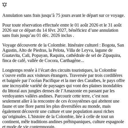
Annulation sans frais jusqu’à
75
jours avant le départ sur ce voyage.
Pour toute réservation effectuée entre le
01 août 2026
et le
31 août
2026
sur ce départ du
14 févr. 2027
, bénéficiez d’une annulation
sans frais jusqu’au
01 déc. 2026
inclus .
Voyage découverte de la Colombie. Itinéraire culturel : Bogota, San
Agustin, Alto de Piedras, la Pelota, Villa de Leyva, lagune de
Guatavita, Cali, Popayan, Raquira, cathédrale de sel de Zipaquira,
finca de café, vallée de Cocora, Carthagène...
Longtemps restée à l’écart des circuits touristiques, la Colombie
s’ouvre enfin aux visiteurs étrangers. Traversée par trois cordillères
et baignée par l’océan Pacifique et la mer des Caraïbes, le pays offre
une incroyable variété de paysages qui vont des plaines inondables
du littoral aux jungles denses de l’Amazonie en passant par les
verdoyantes vallées andines. Parcourir cette terre, c’est non
seulement aller à la rencontre de ces écosystèmes qui abritent une
faune et une flore parmi les plus diversifiées au monde, mais
également découvrir une culture et une population aussi riches
qu’originales. L'histoire de la Colombie, liée à celle de tout un
continent, mêle traditions andines préhispaniques, culture espagnole
et mode de vie contemporain.