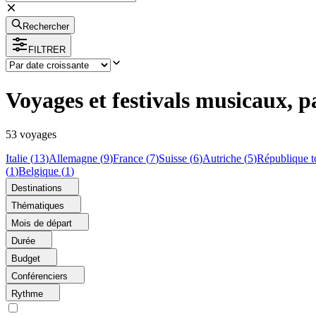
Rechercher
FILTRER
Voyages et festivals musicaux, p
53
voyage
s
Italie
(
13
)
Allemagne
(
9
)
France
(
7
)
Suisse
(
6
)
Autriche
(
5
)
République t
(
1
)
Belgique
(
1
)
Destinations
Thématiques
Mois de départ
Durée
Budget
Conférenciers
Rythme