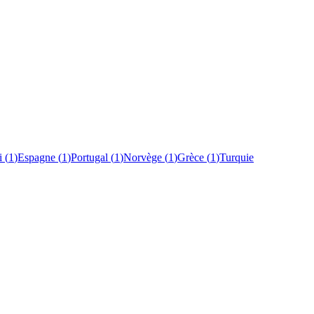
i
(
1
)
Espagne
(
1
)
Portugal
(
1
)
Norvège
(
1
)
Grèce
(
1
)
Turquie