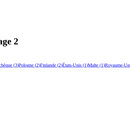
age 2
chèque
(
3
)
Pologne
(
2
)
Finlande
(
2
)
États-Unis
(
1
)
Malte
(
1
)
Royaume-Un