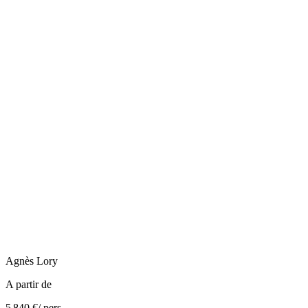
Agnès
Lory
A partir de
5 840 €
/ pers.