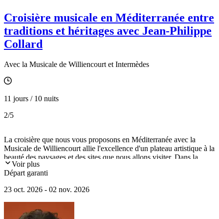
Croisière musicale en Méditerranée entre
traditions et héritages avec Jean-Philippe
Collard
Avec la Musicale de Williencourt et Intermèdes
11 jours / 10 nuits
2
/5
La croisière que nous vous proposons en Méditerranée avec la
Musicale de Williencourt allie l'excellence d'un plateau artistique à la
beauté des paysages et des sites que nous allons visiter. Dans la
Voir plus
grande tradition artistique, les musiciens évoqueront devant vous le
Départ garanti
souvenir de leurs maîtres et leur passion pour transmettre leur Art à
leurs élèves. Vous écouterez les chefs d'oeuvre de la musique lors de
23 oct. 2026 - 02 nov. 2026
concerts dans des sites spécialement privatisés pour vous et lors de
répétitions publiques à bord, de causeries décontractées et de
discussions sincères. Animés par leur passion, ils vous feront vivre
"la vie d'artiste" alors que chaque escale invite au voyage.