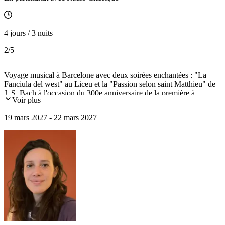
4 jours / 3 nuits
2
/5
Voyage musical à Barcelone avec deux soirées enchantées : "La
Fanciula del west" au Liceu et la "Passion selon saint Matthieu" de
J. S. Bach à l'occasion du 300e anniversaire de la première à
Voir plus
Leipzig, au Palau de la Música Catalana. Un autre moment musical
privatif "violoncellistique" émaillera votre visite du musée Pau
19 mars 2027 - 22 mars 2027
Casals d'El Vendrell.