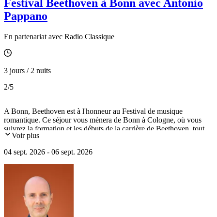
Festival Beethoven à Bonn avec Antonio
Pappano
En partenariat avec Radio Classique
3 jours / 2 nuits
2
/5
A Bonn, Beethoven est à l'honneur au Festival de musique
romantique. Ce séjour vous mènera de Bonn à Cologne, où vous
suivrez la formation et les débuts de la carrière de Beethoven, tout
Voir plus
en découvrant le riche patrimoine de ces deux cités. Ce voyage sera
également ponctué d’une croisière romantique sur le Rhin et de la
04 sept. 2026 - 06 sept. 2026
découverte du château de Drachenburg.