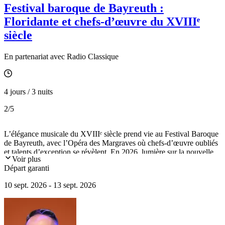
Festival baroque de Bayreuth :
Floridante et chefs-d’œuvre du XVIIIᵉ
siècle
En partenariat avec Radio Classique
4 jours / 3 nuits
2
/5
L’élégance musicale du XVIIIᵉ siècle prend vie au Festival Baroque
de Bayreuth, avec l’Opéra des Margraves où chefs-d’œuvre oubliés
et talents d’exception se révèlent. En 2026, lumière sur la nouvelle
Voir plus
production de l’opéra Floridante de Georg Friedrich Händel, offrant
Départ garanti
de grands moments aux amateurs de musique baroque. Le voyage
inclut la visite de ce théâtre historique, du château de l’Ermitage et
10 sept. 2026 - 13 sept. 2026
des musées dédiés à Wagner et Liszt, ainsi que les villes de
Nuremberg et Bamberg, deux joyaux emblématiques de la
Franconie.