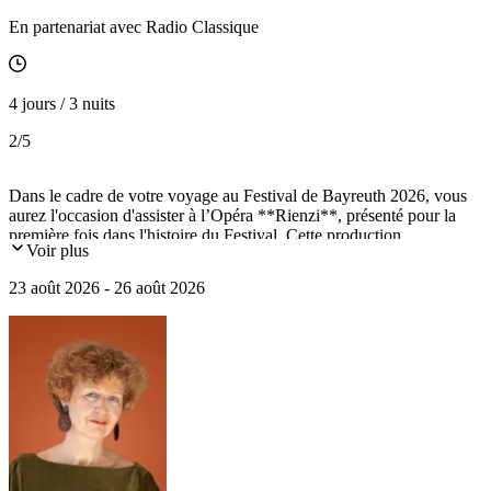
En partenariat avec Radio Classique
4 jours / 3 nuits
2
/5
Dans le cadre de votre voyage au Festival de Bayreuth 2026, vous
aurez l'occasion d'assister à l’Opéra **Rienzi**, présenté pour la
première fois dans l'histoire du Festival. Cette production
Voir plus
exceptionnelle s'inscrit dans la saison célébrant le 150ᵉ anniversaire
de Bayreuth. Œuvre de jeunesse de Richard Wagner et rarement
23 août 2026 - 26 août 2026
programmée en raison de son ampleur, Rienzi constitue un moment
fort de cette édition. Mise en scène par Alexandra Szemerédy et
Magdolna Parditka, avec la direction musicale de Nathalie
Stutzmann