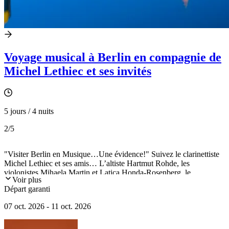
Voyage musical à Berlin en compagnie de
Michel Lethiec et ses invités
5 jours / 4 nuits
2
/5
"Visiter Berlin en Musique…Une évidence!" Suivez le clarinettiste
Michel Lethiec et ses amis… L’altiste Hartmut Rohde, les
violonistes Mihaela Martin et Latica Honda-Rosenberg, le
Voir plus
violoncelliste Frans Helmerson , le Quatuor Viatores et d’autres
Départ garanti
solistes berlinois… Dans une ville marquée par l’Histoire, pour le
meilleur comme pour le pire, et par la musique qui en a souvent subi
07 oct. 2026 - 11 oct. 2026
les conséquences…