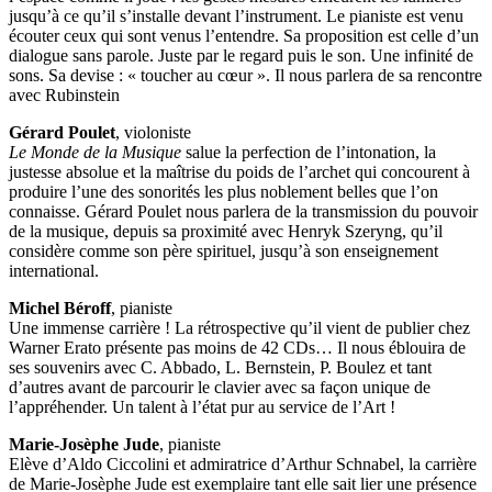
jusqu’à ce qu’il s’installe devant l’instrument. Le pianiste est venu
écouter ceux qui sont venus l’entendre. Sa proposition est celle d’un
dialogue sans parole. Juste par le regard puis le son. Une infinité de
sons. Sa devise : « toucher au cœur ». Il nous parlera de sa rencontre
avec Rubinstein
Gérard Poulet
, violoniste
Le Monde de la Musique
salue la perfection de l’intonation, la
justesse absolue et la maîtrise du poids de l’archet qui concourent à
produire l’une des sonorités les plus noblement belles que l’on
connaisse. Gérard Poulet nous parlera de la transmission du pouvoir
de la musique, depuis sa proximité avec Henryk Szeryng, qu’il
considère comme son père spirituel, jusqu’à son enseignement
international.
Michel Béroff
, pianiste
Une immense carrière ! La rétrospective qu’il vient de publier chez
Warner Erato présente pas moins de 42 CDs… Il nous éblouira de
ses souvenirs avec C. Abbado, L. Bernstein, P. Boulez et tant
d’autres avant de parcourir le clavier avec sa façon unique de
l’appréhender. Un talent à l’état pur au service de l’Art !
Marie-Josèphe Jude
, pianiste
Elève d’Aldo Ciccolini et admiratrice d’Arthur Schnabel, la carrière
de Marie-Josèphe Jude est exemplaire tant elle sait lier une présence