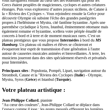
vous naviguerez ensuite au cœur des îles éoliennes qui pour les
Grecs étaient peuplées de magiciennes, cyclopes et autres créatures
étranges. Puis vous explorerez d’autres joyaux siciliens, de Catane à
la « Riviera des Cyclopes ». Vous rejoindrez ensuite la Grèce pour
découvrir Olympie où subsiste l'écho des grandes panégyries
propres à l'hellénisme et Mystra, cité fantôme byzantine. Après une
parenthèse cycladique à Syros, Istanbul, éminemment ottomane mais
également romaine et byzantine, scellera votre périple émaillé de
concerts à bord et à terre et de moment musicaux rares. C'est un
plateau prestigieux que vous propose
Intermèdes
à bord du
MS
Hamburg
. Un plateau où maîtres et élèves se côtoieront et
évoqueront leur esprit de transmission d'une génération à l'autre
autour de causeries musicales animées et bienveillantes. A terre, les
musiciens joueront dans des sites spécialement réservés et privatisés
pour Intermèdes.
Principaux sites
: Populonia, Pompéi, Lipari, navigation autour du
Stromboli, Catane et la "Riviera des Cyclopes (
Italie
) - Olympie,
Mystra, Syros (
Grèce
) et Istanbul (
Turquie
).
Votre plateau artistique :
Jean-Philippe Collard
, pianiste
"Au cœur des couleurs", Jean-Philippe Collard se déplace dans
l’espace comme il joue : les gestes mesurés effleurent les lumières