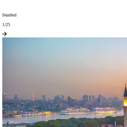
Istanbul
1
/
25