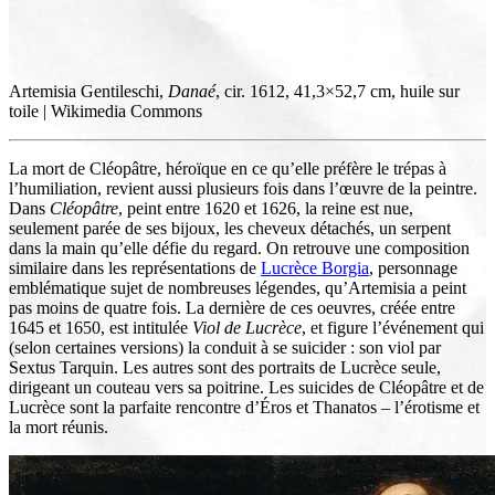
Artemisia Gentileschi,
Danaé
, cir. 1612, 41,3×52,7 cm, huile sur
toile | Wikimedia Commons
La mort de Cléopâtre, héroïque en ce qu’elle préfère le trépas à
l’humiliation, revient aussi plusieurs fois dans l’œuvre de la peintre.
Dans
Cléopâtre
, peint entre 1620 et 1626, la reine est nue,
seulement parée de ses bijoux, les cheveux détachés, un serpent
dans la main qu’elle défie du regard. On retrouve une composition
similaire dans les représentations de
Lucrèce Borgia
, personnage
emblématique sujet de nombreuses légendes, qu’Artemisia a peint
pas moins de quatre fois. La dernière de ces oeuvres, créée entre
1645 et 1650, est intitulée
Viol de Lucrèce
, et figure l’événement qui
(selon certaines versions) la conduit à se suicider
: son viol par
Sextus Tarquin. Les autres sont des portraits de Lucrèce seule,
dirigeant un couteau vers sa poitrine. Les suicides de Cléopâtre et de
Lucrèce sont la parfaite rencontre d’Éros et Thanatos – l’érotisme et
la mort réunis.