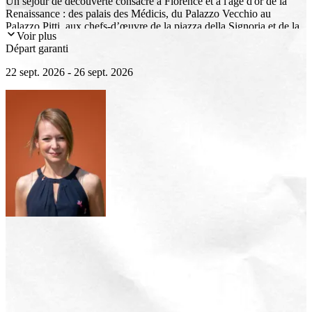
Un séjour de découverte consacré à Florence et à l'âge d'or de la
Renaissance : des palais des Médicis, du Palazzo Vecchio au
Palazzo Pitti, aux chefs-d’œuvre de la piazza della Signoria et de la
Voir plus
majestueuse piazza del Duomo. Le parcours mènera également au
Départ garanti
couvent San Marco, aux chapelles des Médicis à San Lorenzo, ainsi
qu’aux riches collections des Offices. Un itinéraire culturel au cœur
22 sept. 2026 - 26 sept. 2026
de l’un des plus grands foyers artistiques d’Europe.