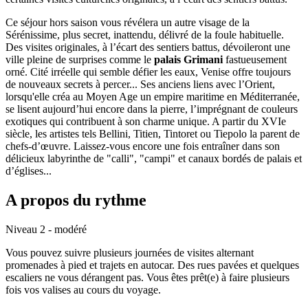
Ce séjour hors saison vous révélera un autre visage de la
Sérénissime, plus secret, inattendu, délivré de la foule habituelle.
Des visites originales, à l’écart des sentiers battus, dévoileront une
ville pleine de surprises comme le
palais Grimani
fastueusement
orné. Cité irréelle qui semble défier les eaux, Venise offre toujours
de nouveaux secrets à percer... Ses anciens liens avec l’Orient,
lorsqu'elle créa au Moyen Age un empire maritime en Méditerranée,
se lisent aujourd’hui encore dans la pierre, l’imprégnant de couleurs
exotiques qui contribuent à son charme unique. A partir du XVIe
siècle, les artistes tels Bellini, Titien, Tintoret ou Tiepolo la parent de
chefs-d’œuvre. Laissez-vous encore une fois entraîner dans son
délicieux labyrinthe de "calli", "campi" et canaux bordés de palais et
d’églises...
A propos du rythme
Niveau 2 - modéré
Vous pouvez suivre plusieurs journées de visites alternant
promenades à pied et trajets en autocar. Des rues pavées et quelques
escaliers ne vous dérangent pas. Vous êtes prêt(e) à faire plusieurs
fois vos valises au cours du voyage.