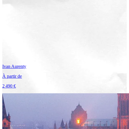
Ivan
Aurenty
À partir de
2 490 €
Voir le voyage