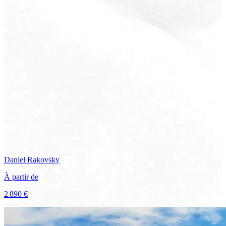
Daniel
Rakovsky
À partir de
2 890 €
Voir le voyage