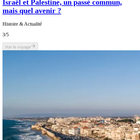
Israël et Palestine, un passé commun,
mais quel avenir ?
Histoire & Actualité
3
/5
Voir le voyage