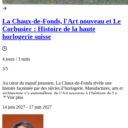
La Chaux-de-Fonds, l'Art nouveau et Le
Corbusier : Histoire de la haute
horlogerie suisse
4 jours / 3 nuits
3
/5
Au cœur du massif jurassien, La Chaux-de-Fonds révèle une
histoire façonnée par des siècles d’horlogerie. Manufactures, arts et
architecture s’y entremêlent, de l’Art nouveau à l’héritage de Le
Voir plus
Corbusier. Entre savoir-faire d’exception, incarné notamment par la
manufacture Zenith et automates fascinants de Neuchâtel, ce voyage
14 juin 2027 - 17 juin 2027
propose une immersion singulière au cœur du temps et de la
création.