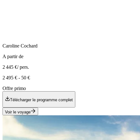
Caroline
Cochard
A partir de
2 445 €
/ pers.
2 495 €
-
50 €
Offre primo
Télécharger le programme complet
Voir le voyage