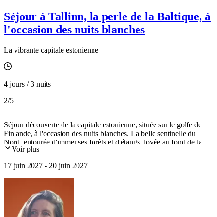
Séjour à Tallinn, la perle de la Baltique, à
l'occasion des nuits blanches
La vibrante capitale estonienne
4 jours / 3 nuits
2
/5
Séjour découverte de la capitale estonienne, située sur le golfe de
Finlande, à l'occasion des nuits blanches. La belle sentinelle du
Nord, entourée d'immenses forêts et d'étangs, lovée au fond de la
Voir plus
baie du même nom, possède un patrimoine remarquable, inscrit au
Patrimoine mondial de l'UNESCO : Toompea, la ville haute, et de la
17 juin 2027 - 20 juin 2027
ville basse, palais de Kadriorg, cathédrale orthodoxe Alexandre
Nevski, musée des Occupations et de la liberté, excursion dans le
parc national de Laheema...