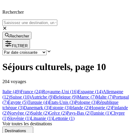
Rechercher
Rechercher
FILTRER
Séjours culturels, page 10
204
voyage
s
Italie
(
49
)
France
(
24
)
Royaume-Uni
(
16
)
Espagne
(
14
)
Allemagne
(
12
)
Suisse
(
10
)
Autriche
(
9
)
Belgique
(
9
)
Maroc
(
7
)
Malte
(
7
)
Portugal
(
7
)
Égypte
(
5
)
Turquie
(
4
)
États-Unis
(
3
)
Pologne
(
3
)
République
tchèque
(
3
)
Danemark
(
3
)
Estonie
(
3
)
Irlande
(
2
)
Hongrie
(
2
)
Finlande
(
2
)
Norvège
(
2
)
Suède
(
2
)
Grèce
(
2
)
Pays-Bas
(
2
)
Tunisie
(
1
)
Chypre
(
1
)
Slovénie
(
1
)
Lituanie
(
1
)
Lettonie
(
1
)
Voir toutes les destinations
Destinations