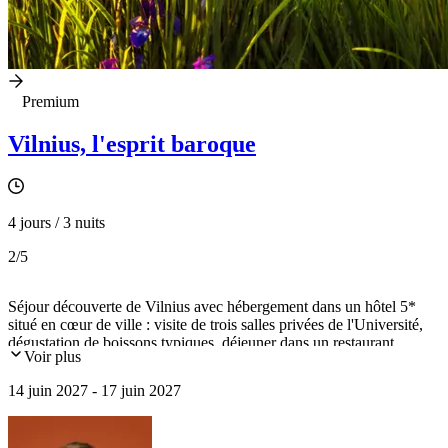
Premium
Vilnius, l'esprit baroque
4 jours / 3 nuits
2
/5
Séjour découverte de Vilnius avec hébergement dans un hôtel 5*
situé en cœur de ville : visite de trois salles privées de l'Université,
dégustation de boissons typiques, déjeuner dans un restaurant
Voir plus
mentionné au guide Michelin, tour privé en bateau à Trakai, petit
concert d'orgue privé, visites rares du site archéologique de
14 juin 2027 - 17 juin 2027
Kernavé, aux alentours de Vilnius, et du riche musée d'art privé
Tartle.