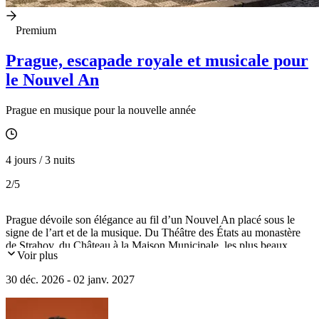
Premium
Prague, escapade royale et musicale pour
le Nouvel An
Prague en musique pour la nouvelle année
4 jours / 3 nuits
2
/5
Prague dévoile son élégance au fil d’un Nouvel An placé sous le
signe de l’art et de la musique. Du Théâtre des États au monastère
de Strahov, du Château à la Maison Municipale, les plus beaux
Voir plus
trésors s’offrent à vous en visites privées. Hébergement au Palace
Art Nouveau 5*, dîner de réveillon en musique et concert du
30 déc. 2026 - 02 janv. 2027
Nouvel An en première catégorie couronnent ce séjour d’exception.