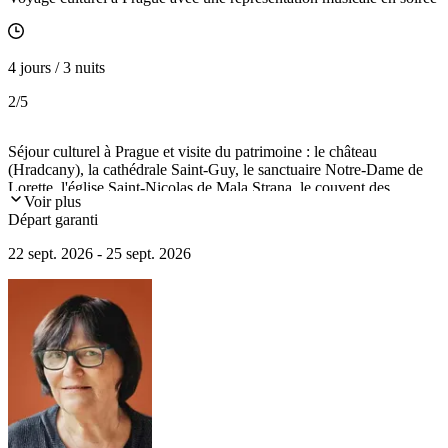
4 jours / 3 nuits
2
/5
Séjour culturel à Prague et visite du patrimoine : le château
(Hradcany), la cathédrale Saint-Guy, le sanctuaire Notre-Dame de
Lorette, l'église Saint-Nicolas de Mala Strana, le couvent des
Voir plus
Prémontrés de Strahov, les palais Lobkowicz, l'ancienne cité juive,
Départ garanti
le couvent Sainte-Agnès...
22 sept. 2026 - 25 sept. 2026