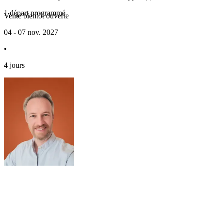
1 départ programmé
Vente bientôt ouverte
04 - 07 nov. 2027
•
4 jours