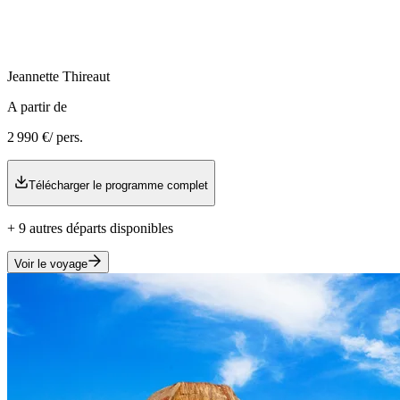
Jeannette
Thireaut
A partir de
2 990 €
/ pers.
Télécharger le programme complet
+
9
autre
s
départ
s
disponible
s
Voir le voyage