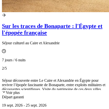
Sur les traces de Bonaparte : l'Égypte et
l'épopée française
Séjour culturel au Caire et Alexandrie
7 jours / 6 nuits
2
/5
Séjour découverte entre Le Caire et Alexandrie en Égypte pour
revivre l’épopée fascinante de Bonaparte, entre exploits militaires et
découvertes scientifiques. Visite du patrimoine de ces deux villes
Voir plus
emblématiques : pyramides de Gizeh, musée de la civilisation
Départ garanti
égyptienne, Grand Musée égyptien (GEM), Société de géographie,
cimetière du fort Ibrahim-Bey, mosquée d'Al-Azhar, mais aussi
19 sept. 2026 - 25 sept. 2026
catacombes de Kom el Chougafa, parc archéologique du Serapeum,