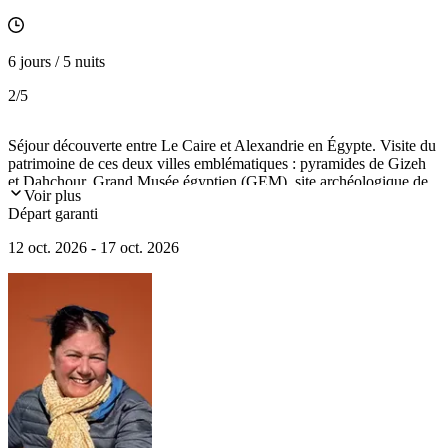
6 jours / 5 nuits
2
/5
Séjour découverte entre Le Caire et Alexandrie en Égypte. Visite du
patrimoine de ces deux villes emblématiques : pyramides de Gizeh
et Dahchour, Grand Musée égyptien (GEM), site archéologique de
Voir plus
Saqqarah, mais aussi catacombes de Kom el Chougafa, parc
Départ garanti
archéologique du Serapeum, musée gréco-romain, Fort de Qayt
Bey, Bibliotheca Alexandrina...
12 oct. 2026 - 17 oct. 2026