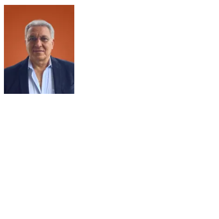
musée gréco-romain, fort de Qayt Bey, Bibliotheca Alexandrina,
Rosette...