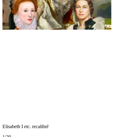
Elisabeth I etc. recalibré
1
/
20