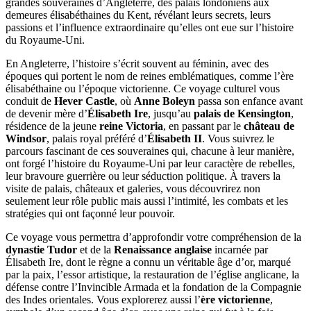
grandes souveraines d’Angleterre, des palais londoniens aux
demeures élisabéthaines du Kent, révélant leurs secrets, leurs
passions et l’influence extraordinaire qu’elles ont eue sur l’histoire
du Royaume-Uni.
En Angleterre, l’histoire s’écrit souvent au féminin, avec des
époques qui portent le nom de reines emblématiques, comme l’ère
élisabéthaine ou l’époque victorienne. Ce voyage culturel vous
conduit de
Hever Castle
, où
Anne Boleyn
passa son enfance avant
de devenir mère d’
Élisabeth Ire
, jusqu’au
palais de Kensington
,
résidence de la jeune
reine Victoria
, en passant par le
château de
Windsor
, palais royal préféré d’
Élisabeth II
. Vous suivrez le
parcours fascinant de ces souveraines qui, chacune à leur manière,
ont forgé l’histoire du Royaume-Uni par leur caractère de rebelles,
leur bravoure guerrière ou leur séduction politique. À travers la
visite de palais, châteaux et galeries, vous découvrirez non
seulement leur rôle public mais aussi l’intimité, les combats et les
stratégies qui ont façonné leur pouvoir.
Ce voyage vous permettra d’approfondir votre compréhension de la
dynastie Tudor
et de la
Renaissance anglaise
incarnée par
Élisabeth Ire, dont le règne a connu un véritable âge d’or, marqué
par la paix, l’essor artistique, la restauration de l’église anglicane, la
défense contre l’Invincible Armada et la fondation de la Compagnie
des Indes orientales. Vous explorerez aussi l’
ère victorienne
,