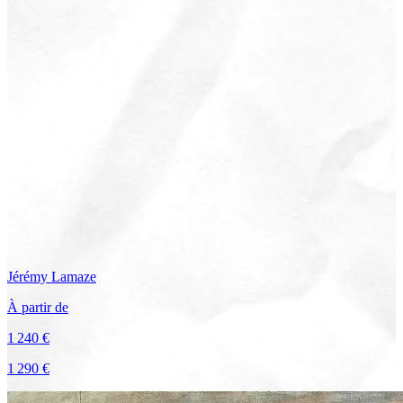
Jérémy
Lamaze
À partir de
1 240 €
1 290 €
Voir le voyage