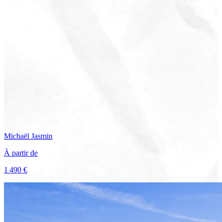
Michaël
Jasmin
À partir de
1 490 €
Voir le voyage