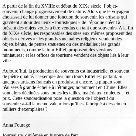
A partir de la fin du XVIIIe et début du XIXe siècle, l’objet-
souvenir change progressivement de nature. Alors que le voyageur
choisissait de lui donner une fonction de souvenir, les artisans qui
gravitent autour des lieux « touristiques » de l’époque créent à
présent des objets voués à être vendus en tant que souvenirs. A la fin
du XIXe siècle, les responsables des sites eux-mêmes proposent des
objets « dérivés » : les grands sanctuaires religieux vendent des
objets bénits, de petites statuettes ou des médailles ; les grands
monuments, comme la tour Eiffel, proposent des versions
miniatures ; et les offices de tourisme vendent des objets liés à leur
ville.
Aujourd’hui, la production de souvenirs est industrielle, et souvent
de piètre qualité. L’exemple des mini tours Eiffel est parlant. Si
quelques artisans français en produisent encore, la plupart sont
réalisées à grande échelle à l’étranger, notamment en Chine. Elles
sont alors déclinées sous toutes les tailles, matériaux, couleurs… et
prix. Cette standardisation pose la question de l’objectif du
souvenir : a-t-il la même valeur lorsqu’il est fabriqué à dessein en
milliers d’exemplaires ?
Anna Fourage
Journaliste, diplômée en histoire de l'art