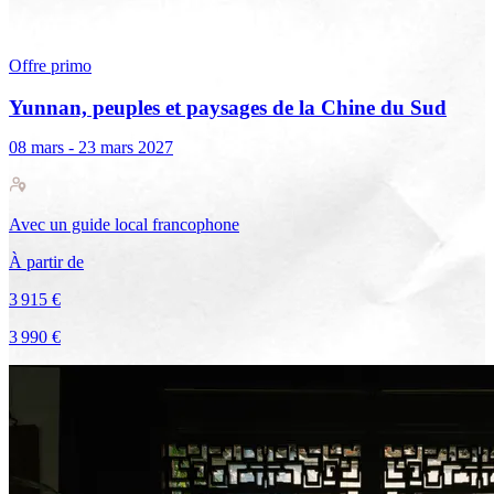
Offre primo
Yunnan, peuples et paysages de la Chine du Sud
08 mars - 23 mars 2027
Avec
un guide local francophone
À partir de
3 915 €
3 990 €
Voir le voyage