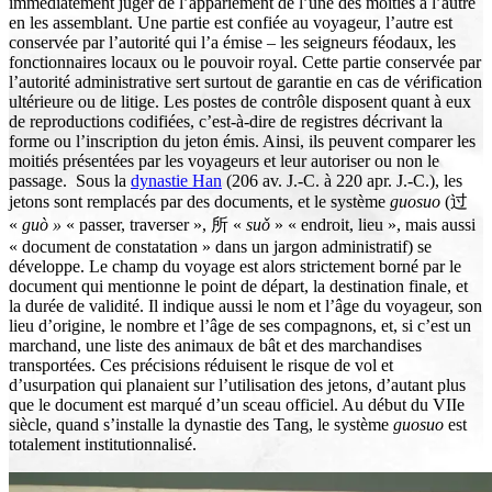
immédiatement juger de l’appariement de l’une des moitiés à l’autre
en les assemblant. Une partie est confiée au voyageur, l’autre est
conservée par l’autorité qui l’a émise – les seigneurs féodaux, les
fonctionnaires locaux ou le pouvoir royal. Cette partie conservée par
l’autorité administrative sert surtout de garantie en cas de vérification
ultérieure ou de litige. Les postes de contrôle disposent quant à eux
de reproductions codifiées, c’est-à-dire de registres décrivant la
forme ou l’inscription du jeton émis. Ainsi, ils peuvent comparer les
moitiés présentées par les voyageurs et leur autoriser ou non le
passage. Sous la
dynastie Han
(206 av. J.-C. à 220 apr. J.-C.), les
jetons sont remplacés par des documents, et le système
guosuo
(过
«
guò »
« passer, traverser », 所 «
suǒ
» « endroit, lieu », mais aussi
« document de constatation » dans un jargon administratif) se
développe. Le champ du voyage est alors strictement borné par le
document qui mentionne le point de départ, la destination finale, et
la durée de validité. Il indique aussi le nom et l’âge du voyageur, son
lieu d’origine, le nombre et l’âge de ses compagnons, et, si c’est un
marchand, une liste des animaux de bât et des marchandises
transportées. Ces précisions réduisent le risque de vol et
d’usurpation qui planaient sur l’utilisation des jetons, d’autant plus
que le document est marqué d’un sceau officiel. Au début du VIIe
siècle, quand s’installe la dynastie des Tang, le système
guosuo
est
totalement institutionnalisé.