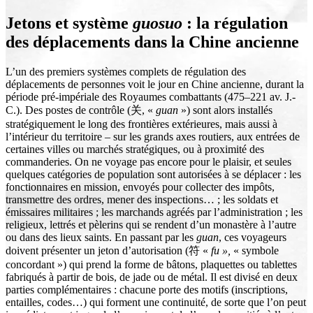
Jetons et système
guosuo
: la régulation
des déplacements dans la Chine ancienne
L’un des premiers systèmes complets de régulation des
déplacements de personnes voit le jour en Chine ancienne, durant la
période pré-impériale des Royaumes combattants (475–221 av. J.-
C.). Des postes de contrôle (关, «
guan
») sont alors installés
stratégiquement le long des frontières extérieures, mais aussi à
l’intérieur du territoire – sur les grands axes routiers, aux entrées de
certaines villes ou marchés stratégiques, ou à proximité des
commanderies. On ne voyage pas encore pour le plaisir, et seules
quelques catégories de population sont autorisées à se déplacer : les
fonctionnaires en mission, envoyés pour collecter des impôts,
transmettre des ordres, mener des inspections… ; les soldats et
émissaires militaires ; les marchands agréés par l’administration ; les
religieux, lettrés et pèlerins qui se rendent d’un monastère à l’autre
ou dans des lieux saints. En passant par les
guan
, ces voyageurs
doivent présenter un jeton d’autorisation (符 «
fu »,
« symbole
concordant »)
qui prend la forme de bâtons, plaquettes ou tablettes
fabriqués à partir de bois, de jade ou de métal. Il est divisé en deux
parties complémentaires : chacune porte des motifs (inscriptions,
entailles, codes…) qui forment une continuité, de sorte que l’on peut