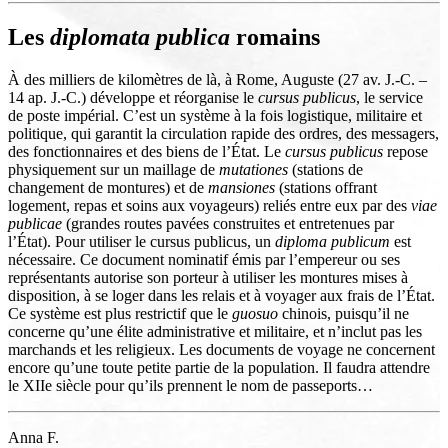
Les
diplomata publica
romains
À des milliers de kilomètres de là, à Rome, Auguste (27 av. J.-C. –
14 ap. J.-C.) développe et réorganise le
cursus publicus
, le service
de poste impérial. C’est un système à la fois logistique, militaire et
politique, qui garantit la circulation rapide des ordres, des messagers,
des fonctionnaires et des biens de l’État. Le
cursus publicus
repose
physiquement sur un maillage de
mutationes
(stations de
changement de montures) et de
mansiones
(stations offrant
logement, repas et soins aux voyageurs) reliés entre eux par des
viae
publicae
(grandes routes pavées construites et entretenues par
l’État). Pour utiliser le cursus publicus, un
diploma publicum
est
nécessaire. Ce document nominatif émis par l’empereur ou ses
représentants autorise son porteur à utiliser les montures mises à
disposition, à se loger dans les relais et à voyager aux frais de l’État.
Ce système est plus restrictif que le
guosuo
chinois, puisqu’il ne
concerne qu’une élite administrative et militaire, et n’inclut pas les
marchands et les religieux. Les documents de voyage ne concernent
encore qu’une toute petite partie de la population. Il faudra attendre
le XIIe siècle pour qu’ils prennent le nom de passeports…
Anna F.