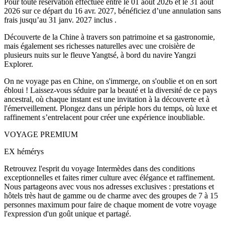
Pour toute réservation effectuée entre le
01 août 2026
et le
31 août
2026
sur ce départ du
16 avr. 2027
, bénéficiez d’une annulation sans
frais jusqu’au
31 janv. 2027
inclus .
Découverte de la Chine à travers son patrimoine et sa gastronomie,
mais également ses richesses naturelles avec une croisière de
plusieurs nuits sur le fleuve Yangtsé, à bord du navire Yangzi
Explorer.
On ne voyage pas en Chine, on s'immerge, on s'oublie et on en sort
ébloui ! Laissez-vous séduire par la beauté et la diversité de ce pays
ancestral, où chaque instant est une invitation à la découverte et à
l'émerveillement. Plongez dans un périple hors du temps, où luxe et
raffinement s’entrelacent pour créer une expérience inoubliable.
VOYAGE PREMIUM
EX hémérys
Retrouvez l'esprit du voyage Intermèdes dans des conditions
exceptionnelles et faites rimer culture avec élégance et raffinement.
Nous partageons avec vous nos adresses exclusives : prestations et
hôtels très haut de gamme ou de charme avec des groupes de 7 à 15
personnes maximum pour faire de chaque moment de votre voyage
l'expression d'un goût unique et partagé.