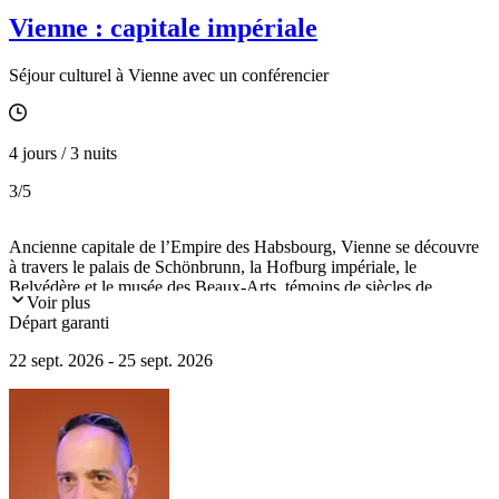
Vienne : capitale impériale
Séjour culturel à Vienne avec un conférencier
4 jours / 3 nuits
3
/5
Ancienne capitale de l’Empire des Habsbourg, Vienne se découvre
à travers le palais de Schönbrunn, la Hofburg impériale, le
Belvédère et le musée des Beaux-Arts, témoins de siècles de
Voir plus
création artistique, ainsi que la cathédrale Saint-Étienne, véritable
Départ garanti
symbole de l’histoire et de l’identité viennoises.
22 sept. 2026 - 25 sept. 2026