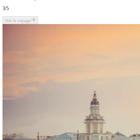
3
/5
Voir le voyage