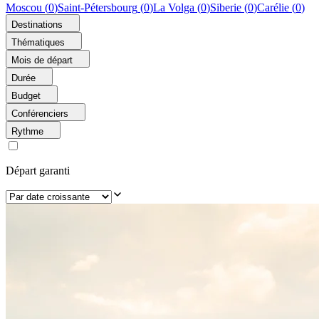
Moscou
(
0
)
Saint-Pétersbourg
(
0
)
La Volga
(
0
)
Siberie
(
0
)
Carélie
(
0
)
Destinations
Thématiques
Mois de départ
Durée
Budget
Conférenciers
Rythme
Départ garanti