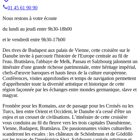
01 45 61 90 90
Nous restons à votre écoute
du lundi au jeudi entre 9h30-18h00
et le vendredi entre 9h30-17h00
Des rives de Budapest aux palais de Vienne, cette croisière sur le
Danube invite à parcourir l'histoire de l'Europe centrale au fil de
l'eau. Bratislava, l'abbaye de Melk, Passau et Salzbourg jalonnent un
itinéraire d'une grande richesse patrimoniale, entre héritage impérial,
chefs-d'œuvre baroques et hauts lieux de la culture européenne.
Conférences, visites approfondies et temps de navigation permettent
d'appréhender toute la diversité artistique et historique de cette
région façonnée par les échanges entre mondes germanique, slave et
magyar.
Frontière pour les Romains, axe de passage pour les Croisés ou les
Turcs, lien entre Orient et Occident, le Danube n'a cessé d'être un
enjeu et un creuset de civilisations. L’itinéraire de cette croisière
vous conduira au fil du fleuve vers les trois capitales Danubienne,
Vienne, Budapest, Bratislava. De passionnantes visites culturelles
scanderont les escales : les châteaux de Schönbrunn et de Gödöllö
sur les traces de l'impératrice Sissi, Salzbourg capitale artistique et