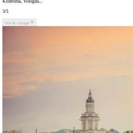
Kostroma, Vologda...
3
/5
Voir le voyage