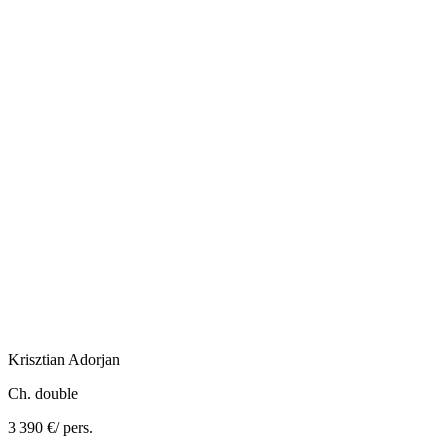
Krisztian
Adorjan
Ch. double
3 390 €
/ pers.