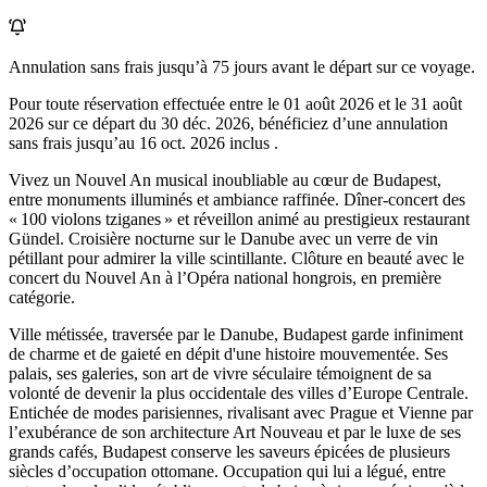
Annulation sans frais jusqu’à
75
jours avant le départ sur ce voyage.
Pour toute réservation effectuée entre le
01 août 2026
et le
31 août
2026
sur ce départ du
30 déc. 2026
, bénéficiez d’une annulation
sans frais jusqu’au
16 oct. 2026
inclus .
Vivez un Nouvel An musical inoubliable au cœur de Budapest,
entre monuments illuminés et ambiance raffinée. Dîner-concert des
« 100 violons tziganes » et réveillon animé au prestigieux restaurant
Gündel. Croisière nocturne sur le Danube avec un verre de vin
pétillant pour admirer la ville scintillante. Clôture en beauté avec le
concert du Nouvel An à l’Opéra national hongrois, en première
catégorie.
Ville métissée, traversée par le Danube, Budapest garde infiniment
de charme et de gaieté en dépit d'une histoire mouvementée. Ses
palais, ses galeries, son art de vivre séculaire témoignent de sa
volonté de devenir la plus occidentale des villes d’Europe Centrale.
Entichée de modes parisiennes, rivalisant avec Prague et Vienne par
l’exubérance de son architecture Art Nouveau et par le luxe de ses
grands cafés, Budapest conserve les saveurs épicées de plusieurs
siècles d’occupation ottomane. Occupation qui lui a légué, entre