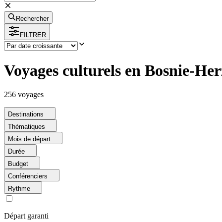
Rechercher
FILTRER
Voyages culturels en Bosnie-He
256
voyage
s
Destinations
Thématiques
Mois de départ
Durée
Budget
Conférenciers
Rythme
Départ garanti